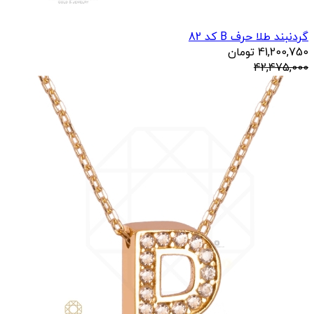
گردنبند طلا حرف B کد 82
41,200,750
تومان
42,475,000