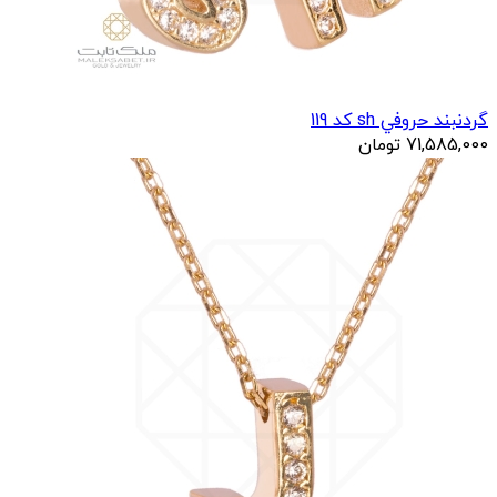
گردنبند حروفي sh کد 119
71,585,000
تومان