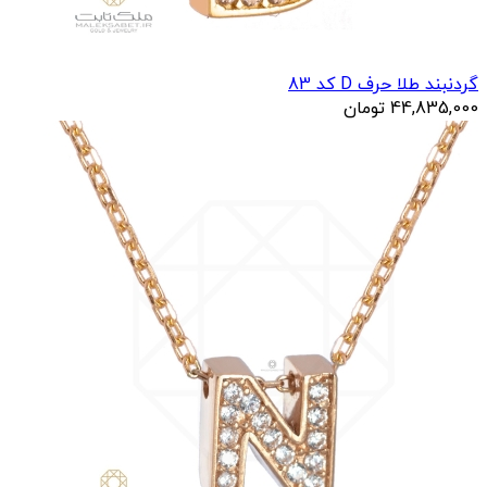
گردنبند طلا حرف D کد 83
44,835,000
تومان