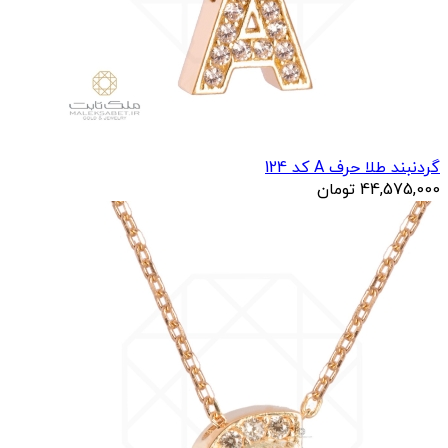
گردنبند طلا حرف A کد 124
44,575,000
تومان