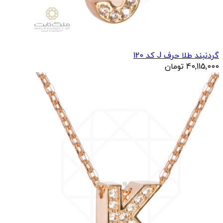
گردنبند طلا حرف J کد 120
40,115,000
تومان