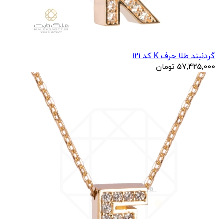
گردنبند طلا حرف K کد 121
57,425,000
تومان