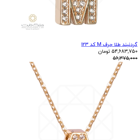
گردنبند طلا حرف M کد 123
54,683,750
تومان
56,375,000