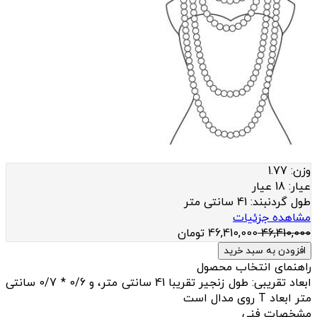
وزن:
1.77
عيار:
18 عیار
طول گردنبند:
41 سانتی متر
مشاهده جزئیات
46,410,000
46,410,000
تومان
افزودن به سبد خرید
راهنمای انتخاب محصول
ابعاد تقریبی: طول زنجیر تقریبا 41 سانتی متر، و 0/6 * 0/7 سانتی
متر ابعاد T روی مدال است
مشخصات فنی