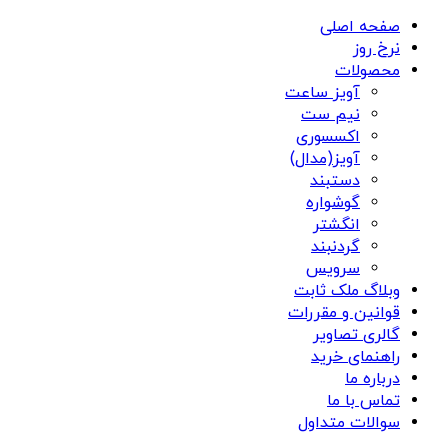
صفحه اصلی
نرخ روز
محصولات
آویز ساعت
نیم ست
اکسسوری
آویز(مدال)
دستبند
گوشواره
انگشتر
گردنبند
سرویس
وبلاگ ملک ثابت
قوانین و مقررات
گالری تصاویر
راهنمای خرید
درباره ما
تماس با ما
سوالات متداول