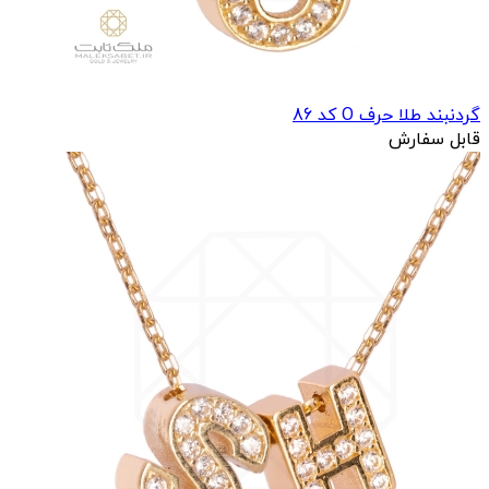
گردنبند طلا حرف O کد 86
قابل سفارش