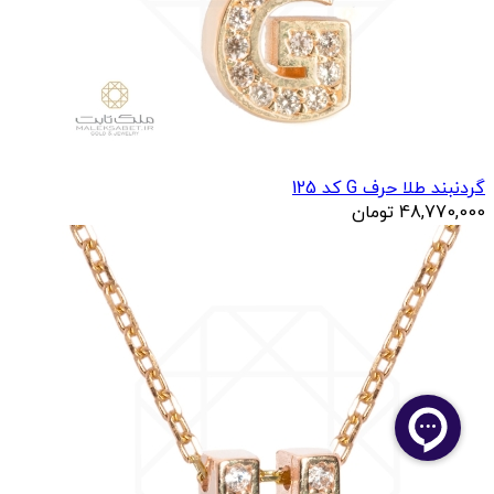
گردنبند طلا حرف G کد 125
48,770,000
تومان