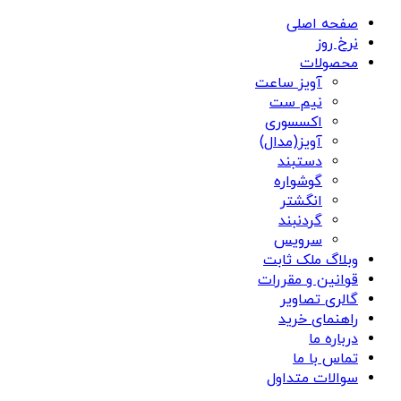
صفحه اصلی
نرخ روز
محصولات
آویز ساعت
نیم ست
اکسسوری
آویز(مدال)
دستبند
گوشواره
انگشتر
گردنبند
سرویس
وبلاگ ملک ثابت
قوانین و مقررات
گالری تصاویر
راهنمای خرید
درباره ما
تماس با ما
سوالات متداول