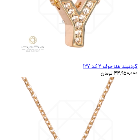
گردنبند طلا حرف Y کد 127
44,950,000
تومان