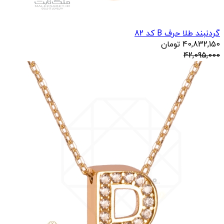
گردنبند طلا حرف B کد 82
40,832,150
تومان
42,095,000