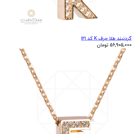
گردنبند طلا حرف K کد 121
56,905,000
تومان