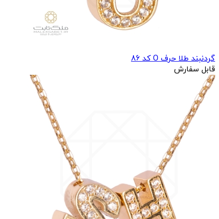
گردنبند طلا حرف O کد 86
قابل سفارش