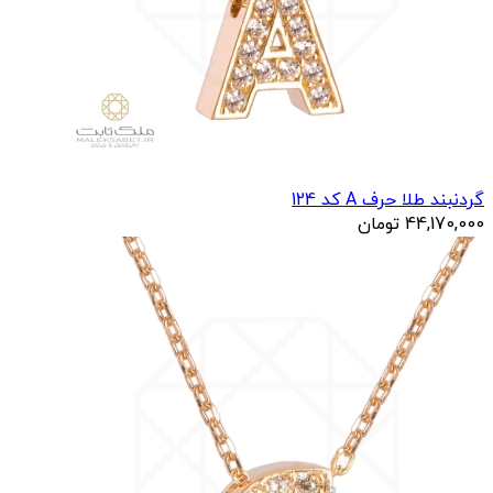
گردنبند طلا حرف A کد 124
44,170,000
تومان