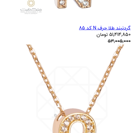
گردنبند طلا حرف N کد 85
51,414,850
تومان
53,005,000