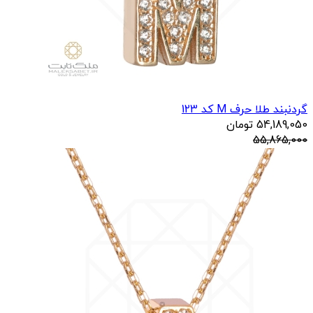
گردنبند طلا حرف M کد 123
54,189,050
تومان
55,865,000