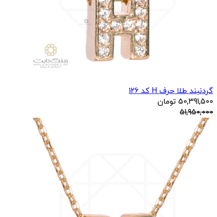
گردنبند طلا حرف H کد 126
50,391,500
تومان
51,950,000