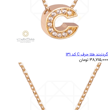
گردنبند طلا حرف C کد 131
38,715,000
تومان