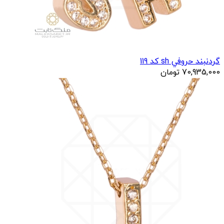
گردنبند حروفي sh کد 119
70,935,000
تومان