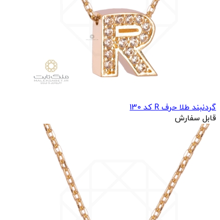
گردنبند طلا حرف R کد 130
قابل سفارش