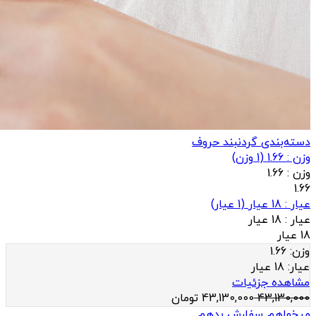
دسته‌بندی گردنبند حروف
وزن : 1.66
(
1
وزن)
وزن :
1.66
1.66
عيار : 18 عیار
(
1
عيار)
عيار :
18 عیار
18 عیار
وزن:
1.66
عيار:
18 عیار
مشاهده جزئیات
43,130,000
43,130,000
تومان
میخواهم سفارش بدهم