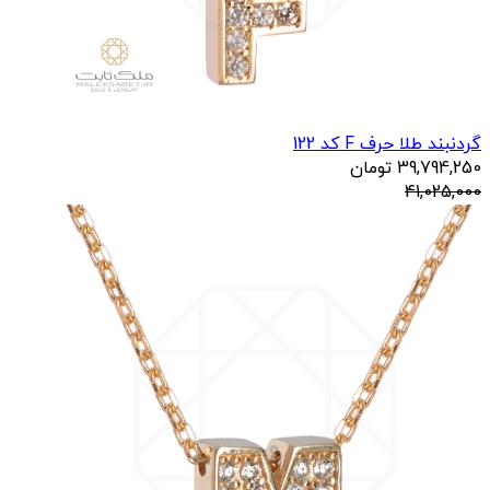
گردنبند طلا حرف F کد 122
39,794,250
تومان
41,025,000