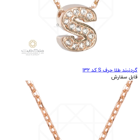
گردنبند طلا حرف S کد 132
قابل سفارش