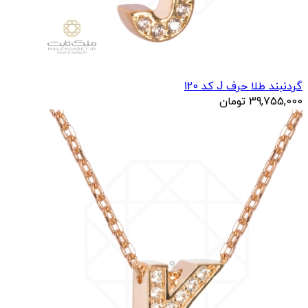
گردنبند طلا حرف J کد 120
39,755,000
تومان