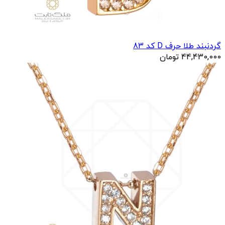
گردنبند طلا حرف D کد 83
44,430,000
تومان