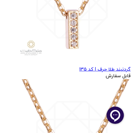
گردنبند طلا حرف I کد 135
قابل سفارش