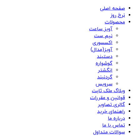
صفحه اصلی
نرخ روز
محصولات
آویز ساعت
نیم ست
اکسسوری
آویز(مدال)
دستبند
گوشواره
انگشتر
گردنبند
سرویس
وبلاگ ملک ثابت
قوانین و مقررات
گالری تصاویر
راهنمای خرید
درباره ما
تماس با ما
سوالات متداول