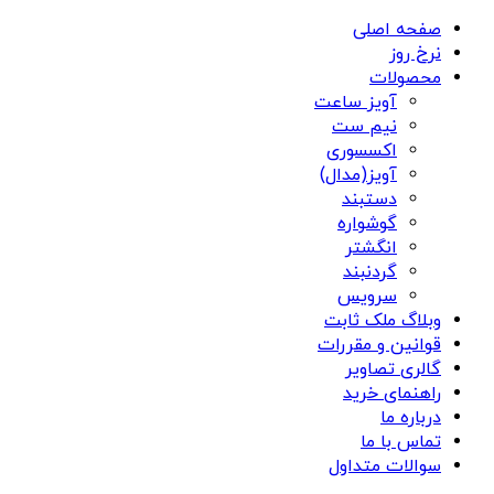
صفحه اصلی
نرخ روز
محصولات
آویز ساعت
نیم ست
اکسسوری
آویز(مدال)
دستبند
گوشواره
انگشتر
گردنبند
سرویس
وبلاگ ملک ثابت
قوانین و مقررات
گالری تصاویر
راهنمای خرید
درباره ما
تماس با ما
سوالات متداول