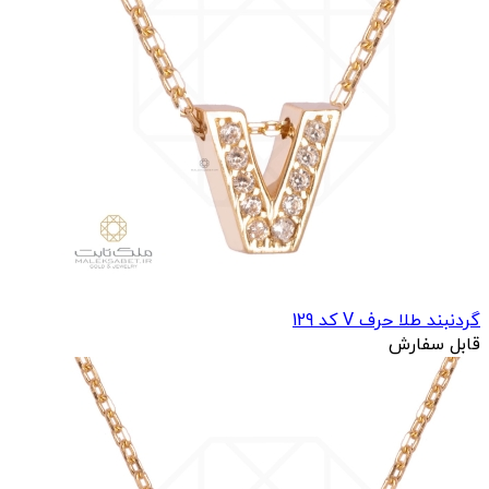
گردنبند طلا حرف V کد 129
قابل سفارش