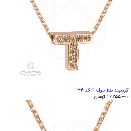
گردنبند طلا حرف T کد 134
46,255,000
تومان