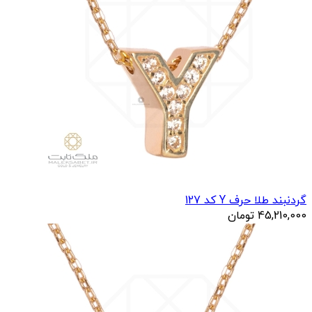
گردنبند طلا حرف Y کد 127
45,210,000
تومان