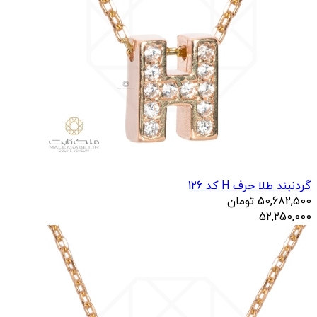
گردنبند طلا حرف H کد 126
50,682,500
تومان
52,250,000