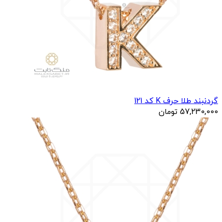
گردنبند طلا حرف K کد 121
57,230,000
تومان