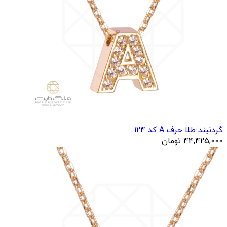
گردنبند طلا حرف A کد 124
44,425,000
تومان