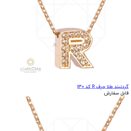
گردنبند طلا حرف R کد 130
قابل سفارش