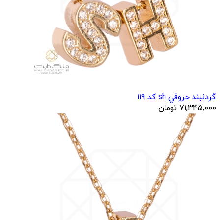
گردنبند حروفي sh کد 119
71,345,000
تومان