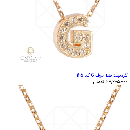
گردنبند طلا حرف G کد 125
48,605,000
تومان