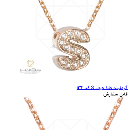
گردنبند طلا حرف S کد 132
قابل سفارش