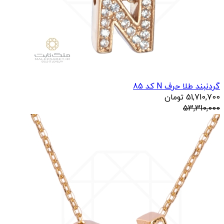
گردنبند طلا حرف N کد 85
51,710,700
تومان
53,310,000