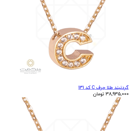
گردنبند طلا حرف C کد 131
38,935,000
تومان