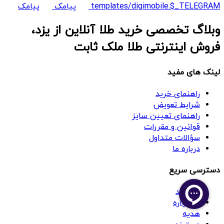
templates/digimobile.$_TELEGRAM
پیامک
پیامک
وبلاگ تخصصی خرید طلا آنلاین از یزد،
فروش اینترنتی طلا ملک ثابت
لینک های مفید
راهنمای خرید
شرایط تعویض
راهنمای تعیین سایز
قوانین و مقررات
سؤالات متداول
درباره ما
دسترسی سریع
گردنبند
گوشواره
هدیه