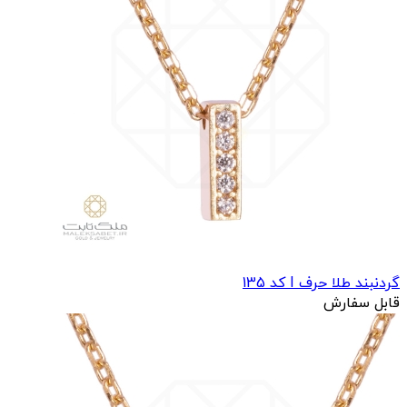
گردنبند طلا حرف I کد 135
قابل سفارش