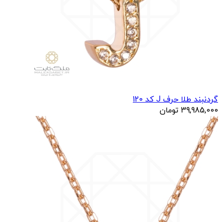
گردنبند طلا حرف J کد 120
39,985,000
تومان