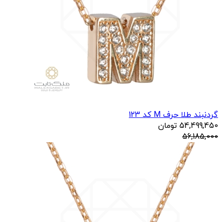
گردنبند طلا حرف M کد 123
54,499,450
تومان
56,185,000