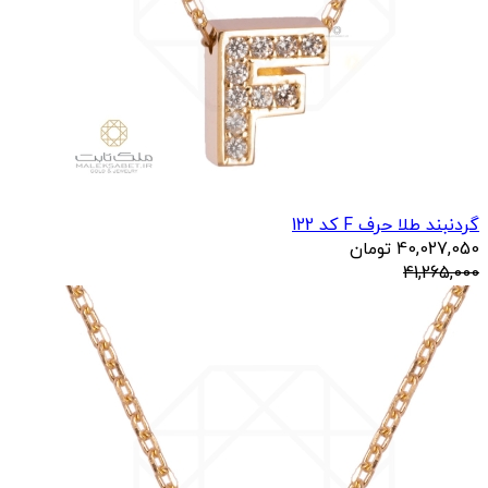
گردنبند طلا حرف F کد 122
40,027,050
تومان
41,265,000