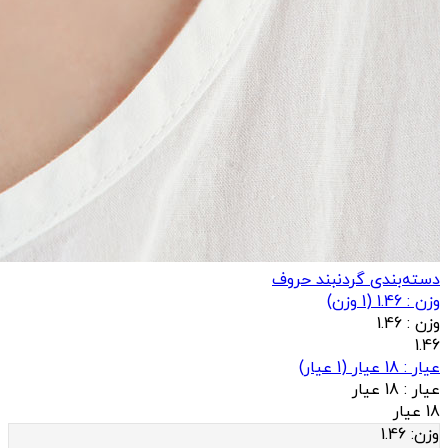
دسته‌بندی گردنبند حروف
وزن : 1.46
(
1
وزن)
وزن :
1.46
1.46
عيار : 18 عیار
(
1
عيار)
عيار :
18 عیار
18 عیار
وزن:
1.46