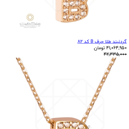
گردنبند طلا حرف B کد 82
41,064,950
تومان
42,335,000