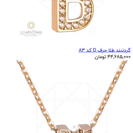
گردنبند طلا حرف D کد 83
44,685,000
تومان