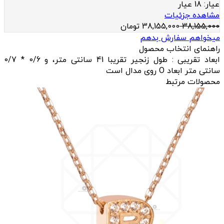
عيار:
18 عیار
مشاهده جزئیات
38,155,000
38,155,000
تومان
میخواهم سفارش بدهم
راهنمای انتخاب محصول
ابعاد تقریبی : طول زنجیر تقریبا 41 سانتی متر، و 0/6 * 0/7
سانتی متر ابعاد O روی مدال است
محصولات مرتبط