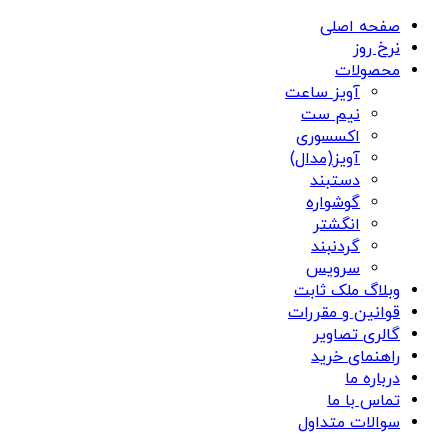
صفحه اصلی
نرخ روز
محصولات
آویز ساعت
نیم ست
اکسسوری
آویز(مدال)
دستبند
گوشواره
انگشتر
گردنبند
سرویس
وبلاگ ملک ثابت
قوانین و مقررات
گالری تصاویر
راهنمای خرید
درباره ما
تماس با ما
سوالات متداول