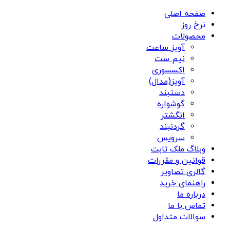
صفحه اصلی
نرخ روز
محصولات
آویز ساعت
نیم ست
اکسسوری
آویز(مدال)
دستبند
گوشواره
انگشتر
گردنبند
سرویس
وبلاگ ملک ثابت
قوانین و مقررات
گالری تصاویر
راهنمای خرید
درباره ما
تماس با ما
سوالات متداول