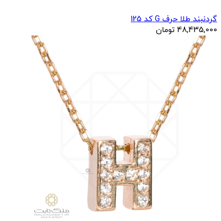
گردنبند طلا حرف G کد 125
48,435,000
تومان