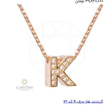
گردنبند طلا حرف J کد 120
39,840,000
تومان