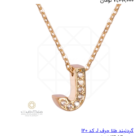
گردنبند حروفي sh کد 119
71,090,000
تومان