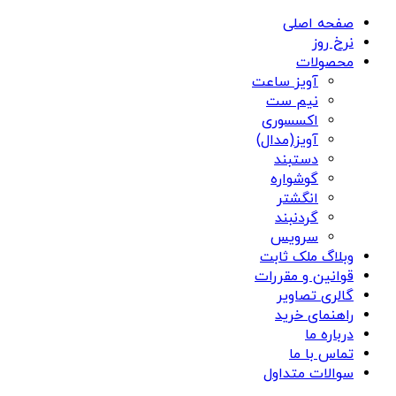
صفحه اصلی
نرخ روز
محصولات
آویز ساعت
نیم ست
اکسسوری
آویز(مدال)
دستبند
گوشواره
انگشتر
گردنبند
سرویس
وبلاگ ملک ثابت
قوانین و مقررات
گالری تصاویر
راهنمای خرید
درباره ما
تماس با ما
سوالات متداول