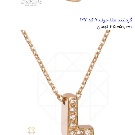
گردنبند طلا حرف Y کد 127
45,050,000
تومان