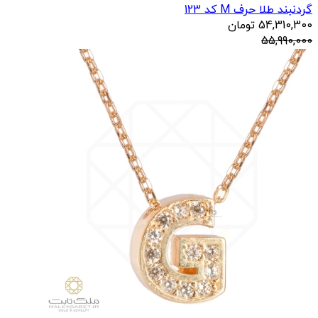
گردنبند طلا حرف M کد 123
54,310,300
تومان
55,990,000