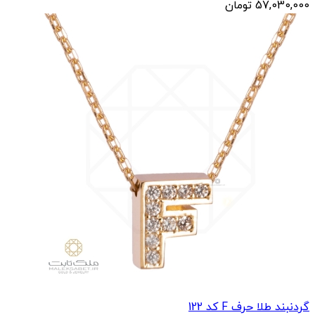
گردنبند طلا حرف K کد 121
57,030,000
تومان