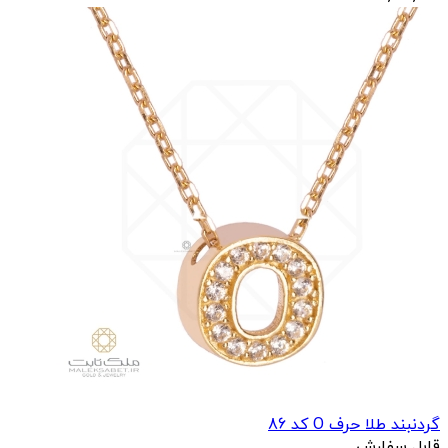
گردنبند طلا حرف N کد 85
51,531,250
تومان
53,125,000