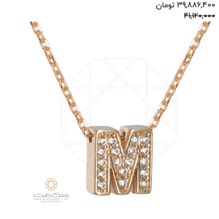
گردنبند طلا حرف F کد 122
39,886,400
تومان
41,120,000