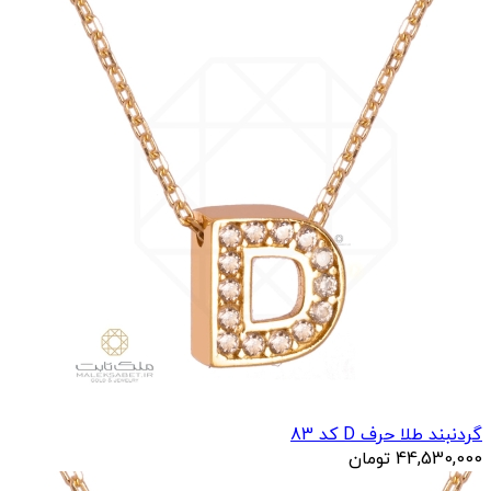
گردنبند طلا حرف B کد 82
40,919,450
تومان
42,185,000