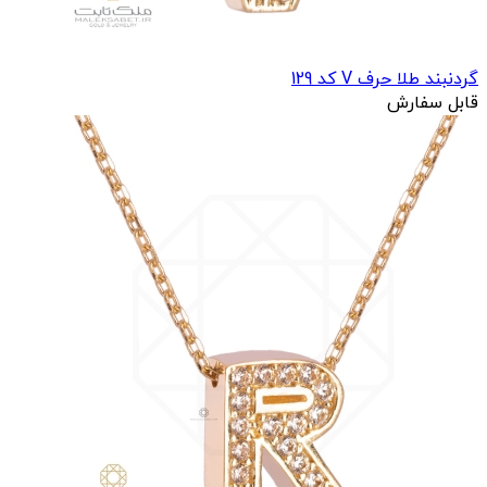
گردنبند طلا حرف V کد 129
قابل سفارش