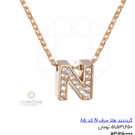
گردنبند طلا حرف D کد 83
44,530,000
تومان