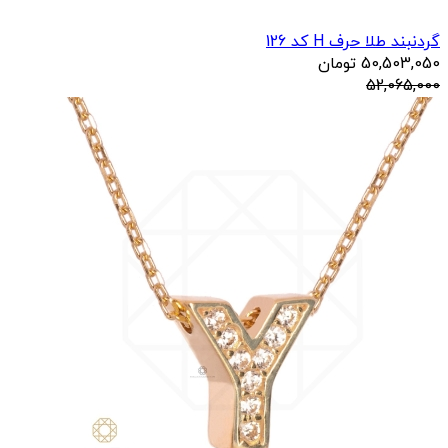
گردنبند طلا حرف H کد 126
50,503,050
تومان
52,065,000