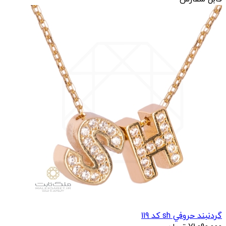
گردنبند طلا حرف O کد 86
قابل سفارش