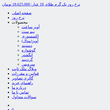
نرخ روز یک گرم طلای 18 عیار:
18.625.000 تومان
صفحه اصلی
نرخ روز
محصولات
آویز ساعت
نیم ست
اکسسوری
آویز(مدال)
دستبند
گوشواره
انگشتر
گردنبند
سرویس
وبلاگ ملک ثابت
قوانین و مقررات
گالری تصاویر
راهنمای خرید
درباره ما
تماس با ما
سوالات متداول
0