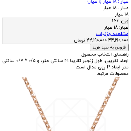
عيار : 18 عیار
(
1
عيار)
عيار :
18 عیار
18 عیار
وزن:
1.66
عيار:
18 عیار
مشاهده جزئیات
44,190,000
44,190,000
تومان
افزودن به سبد خرید
راهنمای انتخاب محصول
ابعاد تقریبی: طول زنجیر تقریبا 41 سانتی متر، و 0/5 * 0/7 سانتی
متر ابعاد P روی مدال است
محصولات مرتبط