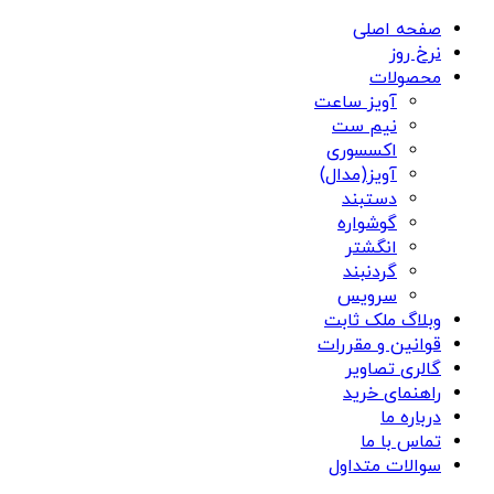
صفحه اصلی
نرخ روز
محصولات
آویز ساعت
نیم ست
اکسسوری
آویز(مدال)
دستبند
گوشواره
انگشتر
گردنبند
سرویس
وبلاگ ملک ثابت
قوانین و مقررات
گالری تصاویر
راهنمای خرید
درباره ما
تماس با ما
سوالات متداول