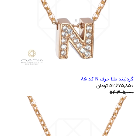
گردنبند طلا حرف N کد 85
52,675,850
تومان
54,305,000