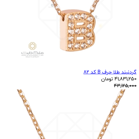
گردنبند طلا حرف B کد 82
41,831,250
تومان
43,125,000