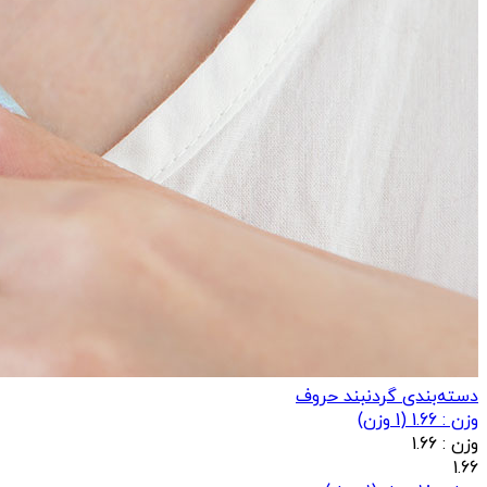
دسته‌بندی گردنبند حروف
وزن : 1.66
(
1
وزن)
وزن :
1.66
1.66