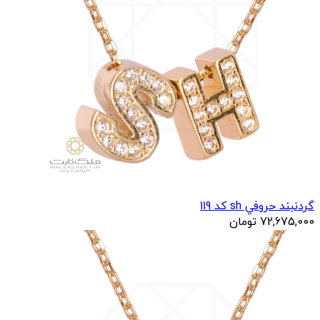
گردنبند حروفي sh کد 119
72,675,000
تومان