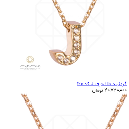
گردنبند طلا حرف J کد 120
40,730,000
تومان