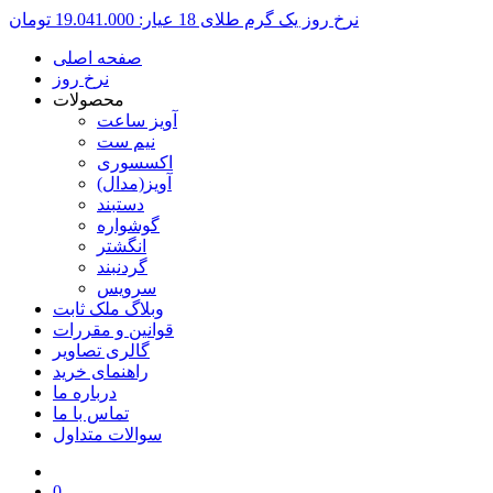
نرخ روز یک گرم طلای 18 عیار:
19.041.000 تومان
صفحه اصلی
نرخ روز
محصولات
آویز ساعت
نیم ست
اکسسوری
آویز(مدال)
دستبند
گوشواره
انگشتر
گردنبند
سرویس
وبلاگ ملک ثابت
قوانین و مقررات
گالری تصاویر
راهنمای خرید
درباره ما
تماس با ما
سوالات متداول
0