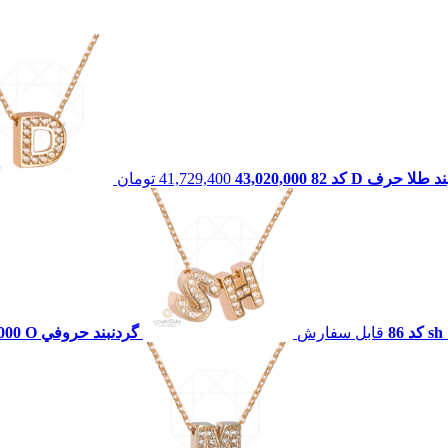
گردنبند طلا حرف B کد 82
43,020,000
41,729,400
تومان
گردنبند طلا حرف O کد 86
قابل سفارش
000