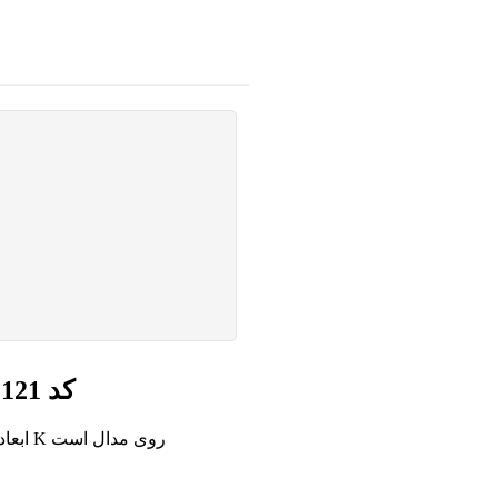
گردنبند طلا حرف K کد 121
ابعاد تقریبی: طول زنجیر تقریبا 41 سانتی متر، و 0/6 * 0/6 سانتی متر ابعاد K روی مدال است