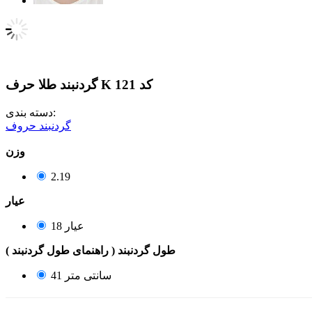
گردنبند طلا حرف K کد 121
دسته بندی:
گردنبند حروف
وزن
2.19
عيار
18 عیار
طول گردنبند
( راهنمای طول گردنبند )
41 سانتی متر