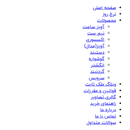
صفحه اصلی
نرخ روز
محصولات
آویز ساعت
نیم ست
اکسسوری
آویز(مدال)
دستبند
گوشواره
انگشتر
گردنبند
سرویس
وبلاگ ملک ثابت
قوانین و مقررات
گالری تصاویر
راهنمای خرید
درباره ما
تماس با ما
سوالات متداول