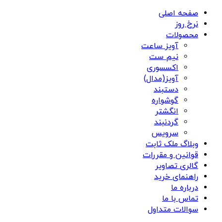
صفحه اصلی
نرخ روز
محصولات
آویز ساعت
نیم ست
اکسسوری
آویز(مدال)
دستبند
گوشواره
انگشتر
گردنبند
سرویس
وبلاگ ملک ثابت
قوانین و مقررات
گالری تصاویر
راهنمای خرید
درباره ما
تماس با ما
سوالات متداول