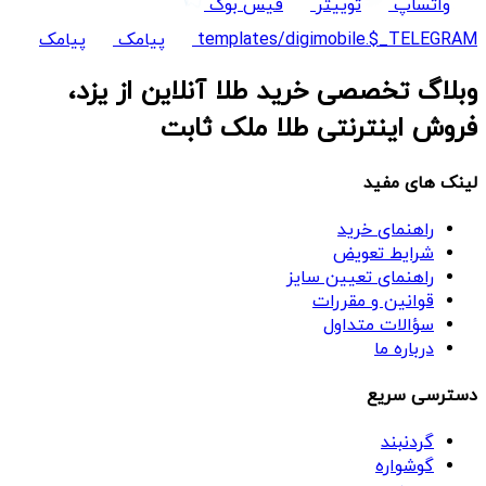
واتساپ
توییتر
فیس بوک
templates/digimobile.$_TELEGRAM
پیامک
پیامک
وبلاگ تخصصی خرید طلا آنلاین از یزد،
فروش اینترنتی طلا ملک ثابت
لینک های مفید
راهنمای خرید
شرایط تعویض
راهنمای تعیین سایز
قوانین و مقررات
سؤالات متداول
درباره ما
دسترسی سریع
گردنبند
گوشواره