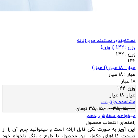
دسته‌بندی دستبند چرم زنانه
وزن : 1.42
(
1
وزن)
وزن :
1.42
1.42
عيار : 18 عیار
(
1
عيار)
عيار :
18 عیار
18 عیار
وزن:
1.42
عيار:
18 عیار
مشاهده جزئیات
35,015,000
35,015,000
تومان
میخواهم سفارش بدهم
راهنمای انتخاب محصول
این آویز به صورت تکی قابل ارائه است و میتوانید چرم آن را از
قسمت کالاهای مکمل این محصول با طرح و رنگ دلخواه خود