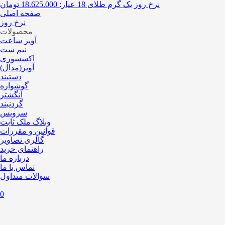
نرخ روز یک گرم طلای 18 عیار:
18.625.000 تومان
صفحه اصلی
نرخ روز
محصولات
آویز ساعت
نیم ست
اکسسوری
آویز(مدال)
دستبند
گوشواره
انگشتر
گردنبند
سرویس
وبلاگ ملک ثابت
قوانین و مقررات
گالری تصاویر
راهنمای خرید
درباره ما
تماس با ما
سوالات متداول
0