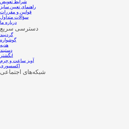
شرایط تعویض
راهنمای تعیین سایز
قوانین و مقررات
سؤالات متداول
درباره ما
دسترسی سریع
گردنبند
گوشواره
هدیه
دستبند
انگشتر
آویز ساعت و چرم
اکسسوری
شبکه‌های اجتماعی