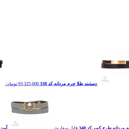
دستبند طلا چرم مردانه کد 338
93,325,000
تومان
مردانه طرح کویر کد 340
قابل سفارش
آویز 