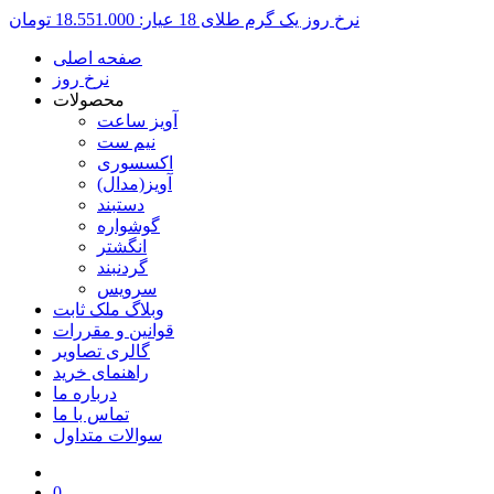
نرخ روز یک گرم طلای 18 عیار:
18.551.000 تومان
صفحه اصلی
نرخ روز
محصولات
آویز ساعت
نیم ست
اکسسوری
آویز(مدال)
دستبند
گوشواره
انگشتر
گردنبند
سرویس
وبلاگ ملک ثابت
قوانین و مقررات
گالری تصاویر
راهنمای خرید
درباره ما
تماس با ما
سوالات متداول
0