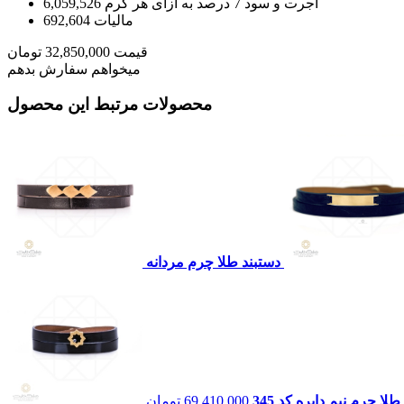
اجرت و سود 7 درصد به ازای هر گرم
6,059,526
مالیات
692,604
قیمت
32,850,000
تومان
میخواهم سفارش بدهم
محصولات مرتبط این محصول
دستبند طلا چرم مردانه
طلا چرم نیم دایره کد 345
69,410,000
تومان