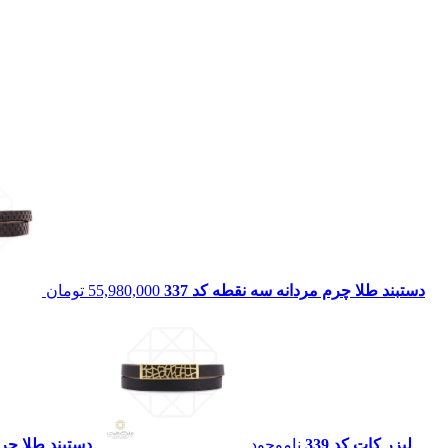
دستبند طلا چرم مردانه سه نقطه کد 337
55,980,000
تومان
لیزر کات کد 339
ناموجود
دستبند طلا چرم 