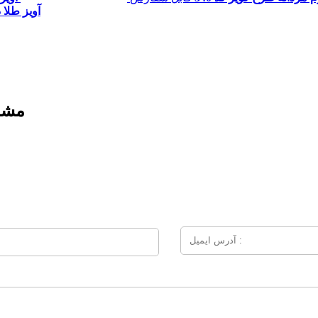
آویز طلا 
مش