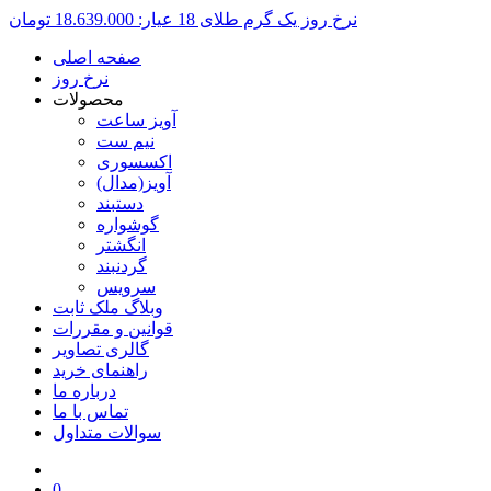
نرخ روز یک گرم طلای 18 عیار:
18.639.000 تومان
صفحه اصلی
نرخ روز
محصولات
آویز ساعت
نیم ست
اکسسوری
آویز(مدال)
دستبند
گوشواره
انگشتر
گردنبند
سرویس
وبلاگ ملک ثابت
قوانین و مقررات
گالری تصاویر
راهنمای خرید
درباره ما
تماس با ما
سوالات متداول
0