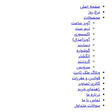
صفحه اصلی
نرخ روز
محصولات
آویز ساعت
نیم ست
اکسسوری
آویز(مدال)
دستبند
گوشواره
انگشتر
گردنبند
سرویس
وبلاگ ملک ثابت
قوانین و مقررات
گالری تصاویر
راهنمای خرید
درباره ما
تماس با ما
سوالات متداول