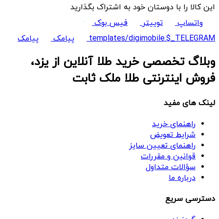
این کالا را با دوستان خود به اشتراک بگذارید
واتساپ
توییتر
فیس بوک
templates/digimobile.$_TELEGRAM
پیامک
پیامک
وبلاگ تخصصی خرید طلا آنلاین از یزد،
فروش اینترنتی طلا ملک ثابت
لینک های مفید
راهنمای خرید
شرایط تعویض
راهنمای تعیین سایز
قوانین و مقررات
سؤالات متداول
درباره ما
دسترسی سریع