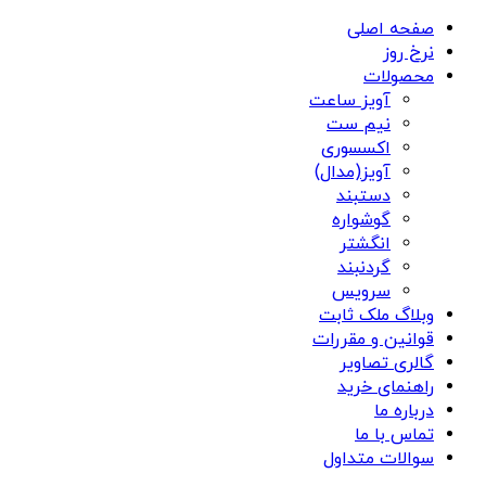
صفحه اصلی
نرخ روز
محصولات
آویز ساعت
نیم ست
اکسسوری
آویز(مدال)
دستبند
گوشواره
انگشتر
گردنبند
سرویس
وبلاگ ملک ثابت
قوانین و مقررات
گالری تصاویر
راهنمای خرید
درباره ما
تماس با ما
سوالات متداول