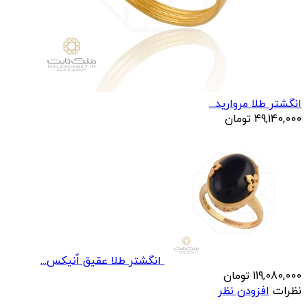
انگشتر طلا مرواريد...
49,140,000
تومان
انگشتر طلا عقيق اٌنيکس...
119,080,000
تومان
نظرات
افزودن نظر