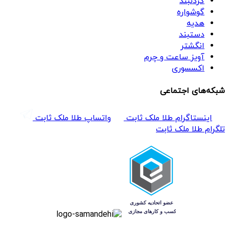
گردنبند
گوشواره
هدیه
دستبند
انگشتر
آویز ساعت و چرم
اکسسوری
شبکه‌های اجتماعی
اینستاگرام طلا ملک ثابت
واتساپ طلا ملک ثابت
تلگرام طلا ملک ثابت