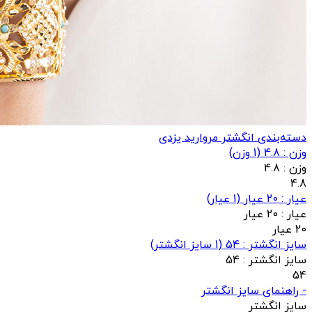
دسته‌بندی انگشتر مروارید یزدی
وزن : 4.8
(
1
وزن)
وزن :
4.8
4.8
عيار : 20 عیار
(
1
عيار)
عيار :
20 عیار
20 عیار
سایز انگشتر : 54
(
1
سایز انگشتر)
سایز انگشتر :
54
54
- راهنمای سایز انگشتر
سایز انگشتر