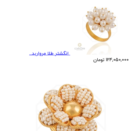
انگشتر طلا مرواريد...
124,050,000
تومان