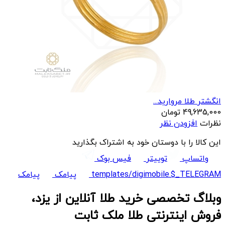
انگشتر طلا مرواريد...
49,635,000
تومان
نظرات
افزودن نظر
این کالا را با دوستان خود به اشتراک بگذارید
واتساپ
توییتر
فیس بوک
templates/digimobile.$_TELEGRAM
پیامک
پیامک
وبلاگ تخصصی خرید طلا آنلاین از یزد،
فروش اینترنتی طلا ملک ثابت