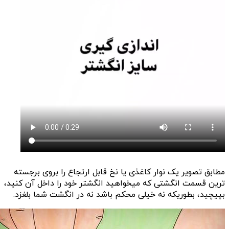
مطابق تصویر یک نوار کاغذی یا نخ قابل ارتجاع را بروی برجسته
ترین قسمت انگشتی که میخواهید انگشتر خود را داخل آن کنید،
بپیچید، بطوریکه نه خیلی محکم باشد نه در انگشت شما بلغزد.