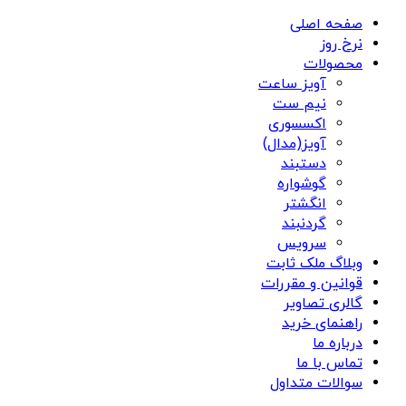
صفحه اصلی
نرخ روز
محصولات
آویز ساعت
نیم ست
اکسسوری
آویز(مدال)
دستبند
گوشواره
انگشتر
گردنبند
سرویس
وبلاگ ملک ثابت
قوانین و مقررات
گالری تصاویر
راهنمای خرید
درباره ما
تماس با ما
سوالات متداول