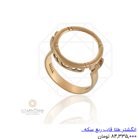
انگشتر طلا قاب ربع سکه...
84,335,000
تومان