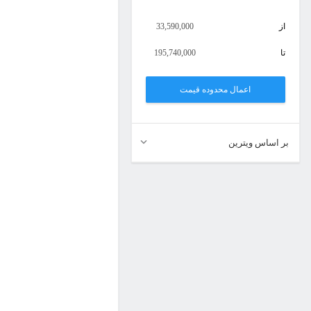
از
33,590,000
تا
195,740,000
اعمال محدوده قیمت
بر اساس ویترین