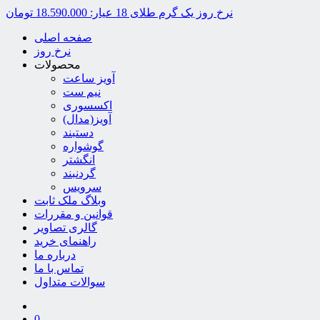
نرخ روز یک گرم طلای 18 عیار:
18.590.000 تومان
صفحه اصلی
نرخ روز
محصولات
آویز ساعت
نیم ست
اکسسوری
آویز(مدال)
دستبند
گوشواره
انگشتر
گردنبند
سرویس
وبلاگ ملک ثابت
قوانین و مقررات
گالری تصاویر
راهنمای خرید
درباره ما
تماس با ما
سوالات متداول
0