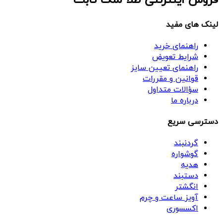
فروش اینترنتی طلا ملک ثابت
لینک های مفید
راهنمای خرید
شرایط تعویض
راهنمای تعیین سایز
قوانین و مقررات
سؤالات متداول
درباره ما
دسترسی سریع
گردنبند
گوشواره
هدیه
دستبند
انگشتر
آویز ساعت و چرم
اکسسوری