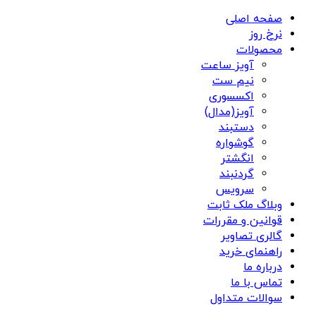
صفحه اصلی
نرخ روز
محصولات
آویز ساعت
نیم ست
اکسسوری
آویز(مدال)
دستبند
گوشواره
انگشتر
گردنبند
سرویس
وبلاگ ملک ثابت
قوانین و مقررات
گالری تصاویر
راهنمای خرید
درباره ما
تماس با ما
سوالات متداول