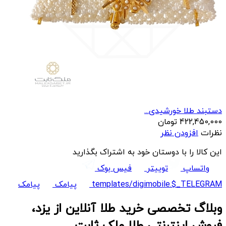
دستبند طلا خورشیدی...
422,450,000
تومان
نظرات
افزودن نظر
این کالا را با دوستان خود به اشتراک بگذارید
واتساپ
توییتر
فیس بوک
templates/digimobile.$_TELEGRAM
پیامک
پیامک
وبلاگ تخصصی خرید طلا آنلاین از یزد،