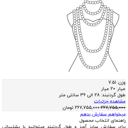
وزن:
7.51
عيار:
20 عیار
طول گردنبند:
28 الی 36 سانتی متر
مشاهده جزئیات
267,755,000
267,755,000
تومان
میخواهم سفارش بدهم
راهنمای انتخاب محصول
برای سفارش سایز آویز و طول گردنبند میتوانید با پشتیبانی