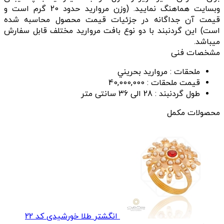
وبسایت هماهنگ نمایید. (وزن مروارید حدود 20 گرم است و
قیمت آن جداگانه در جزئیات قیمت محصول محاسبه شده
است) این گردنبند با دو نوع بافت مروارید مختلف قابل سفارش
میباشد.
مشخصات فنی
ملحقات :
مرواريد بحريني
قیمت ملحقات :
40,000,000
طول گردنبند :
28 الی 36 سانتی متر
محصولات مکمل
انگشتر طلا خورشیدی کد 22