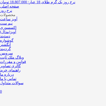
نرخ روز یک گرم طلای 18 عیار:
18.807.000 تومان
صفحه اصلی
نرخ روز
محصولات
آویز ساعت
نیم ست
اکسسوری
آویز(مدال)
دستبند
گوشواره
انگشتر
گردنبند
سرویس
وبلاگ ملک ثابت
قوانین و مقررات
گالری تصاویر
راهنمای خرید
درباره ما
تماس با ما
سوالات متداول
0