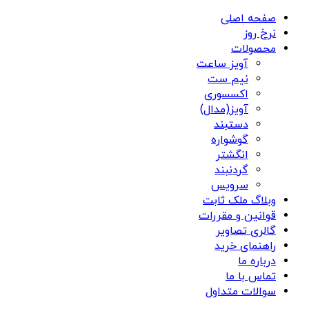
صفحه اصلی
نرخ روز
محصولات
آویز ساعت
نیم ست
اکسسوری
آویز(مدال)
دستبند
گوشواره
انگشتر
گردنبند
سرویس
وبلاگ ملک ثابت
قوانین و مقررات
گالری تصاویر
راهنمای خرید
درباره ما
تماس با ما
سوالات متداول