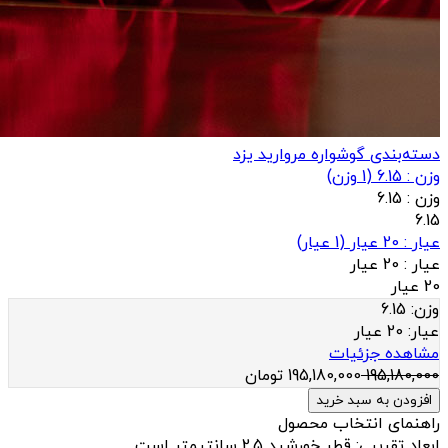
دسته‌بندی گوشواره مروارید یزد
وزن : 6.15
(
1
وزن)
وزن :
6.15
6.15
عيار : 20 عیار
(
1
عيار)
عيار :
20 عیار
20 عیار
وزن:
6.15
عيار:
20 عیار
مشاهده جزئیات
195,180,000
195,180,000
تومان
افزودن به سبد خرید
راهنمای انتخاب محصول
ابعاد تقریبی: قطر خورشید 2.5 سانتیمتر است.