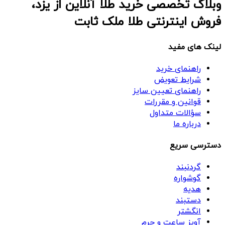
وبلاگ تخصصی خرید طلا آنلاین از یزد،
فروش اینترنتی طلا ملک ثابت
لینک های مفید
راهنمای خرید
شرایط تعویض
راهنمای تعیین سایز
قوانین و مقررات
سؤالات متداول
درباره ما
دسترسی سریع
گردنبند
گوشواره
هدیه
دستبند
انگشتر
آویز ساعت و چرم