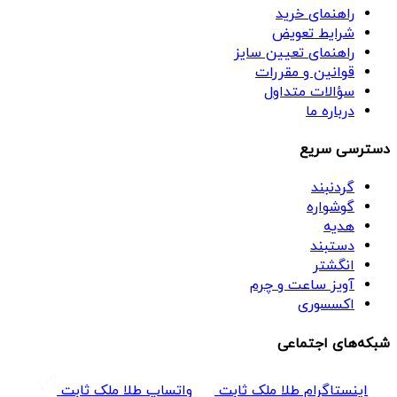
راهنمای خرید
شرایط تعویض
راهنمای تعیین سایز
قوانین و مقررات
سؤالات متداول
درباره ما
دسترسی سریع
گردنبند
گوشواره
هدیه
دستبند
انگشتر
آویز ساعت و چرم
اکسسوری
شبکه‌های اجتماعی
اینستاگرام طلا ملک ثابت
واتساپ طلا ملک ثابت