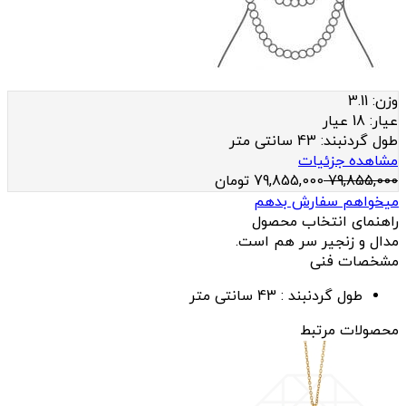
وزن:
3.11
عيار:
18 عیار
طول گردنبند:
43 سانتی متر
مشاهده جزئیات
79,855,000
79,855,000
تومان
میخواهم سفارش بدهم
راهنمای انتخاب محصول
مدال و زنجیر سر هم است.
مشخصات فنی
طول گردنبند :
43 سانتی متر
محصولات مرتبط