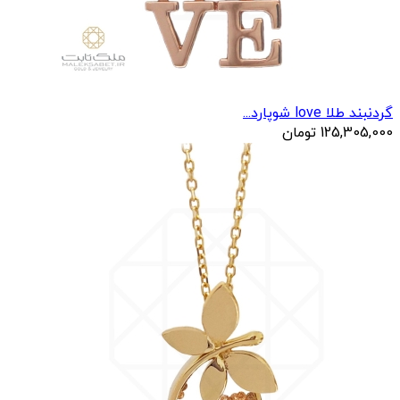
گردنبند طلا love شوپارد...
125,305,000
تومان