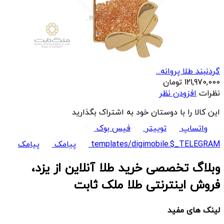
گردنبند طلا پروانه...
121,970,000
تومان
نظرات
افزودن نظر
این کالا را با دوستان خود به اشتراک بگذارید
واتساپ
توییتر
فیس بوک
templates/digimobile.$_TELEGRAM
پیامک
پیامک
وبلاگ تخصصی خرید طلا آنلاین از یزد،
فروش اینترنتی طلا ملک ثابت
لینک های مفید