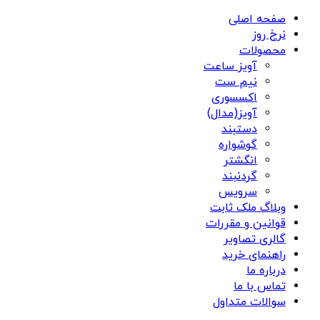
صفحه اصلی
نرخ روز
محصولات
آویز ساعت
نیم ست
اکسسوری
آویز(مدال)
دستبند
گوشواره
انگشتر
گردنبند
سرویس
وبلاگ ملک ثابت
قوانین و مقررات
گالری تصاویر
راهنمای خرید
درباره ما
تماس با ما
سوالات متداول