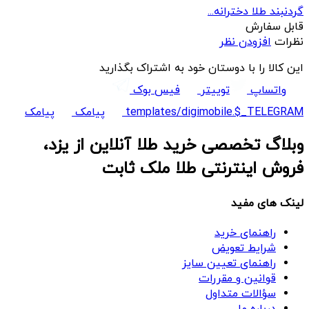
گردنبند طلا دخترانه...
قابل سفارش
نظرات
افزودن نظر
این کالا را با دوستان خود به اشتراک بگذارید
واتساپ
توییتر
فیس بوک
templates/digimobile.$_TELEGRAM
پیامک
پیامک
وبلاگ تخصصی خرید طلا آنلاین از یزد،
فروش اینترنتی طلا ملک ثابت
لینک های مفید
راهنمای خرید
شرایط تعویض
راهنمای تعیین سایز
قوانین و مقررات
سؤالات متداول
درباره ما