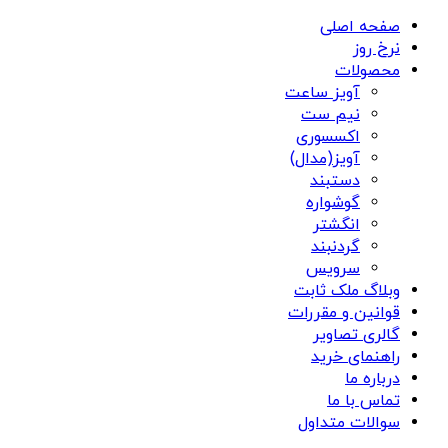
صفحه اصلی
نرخ روز
محصولات
آویز ساعت
نیم ست
اکسسوری
آویز(مدال)
دستبند
گوشواره
انگشتر
گردنبند
سرویس
وبلاگ ملک ثابت
قوانین و مقررات
گالری تصاویر
راهنمای خرید
درباره ما
تماس با ما
سوالات متداول