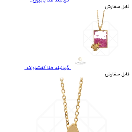
گردنبند طلا پاپیون...
قابل سفارش
گردنبند طلا کفشدوزک...
قابل سفارش