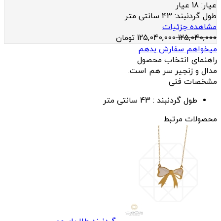
عيار:
18 عیار
طول گردنبند:
43 سانتی متر
مشاهده جزئیات
125,040,000
125,040,000
تومان
میخواهم سفارش بدهم
راهنمای انتخاب محصول
مدال و زنجیر سر هم است.
مشخصات فنی
طول گردنبند :
43 سانتی متر
محصولات مرتبط