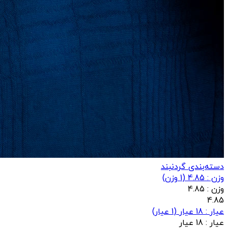
دسته‌بندی گردنبند
وزن : 4.85
(
1
وزن)
وزن :
4.85
4.85
عيار : 18 عیار
(
1
عيار)
عيار :
18 عیار