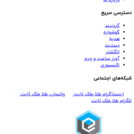
دسترسی سریع
گردنبند
گوشواره
هدیه
دستبند
انگشتر
آویز ساعت و چرم
اکسسوری
شبکه‌های اجتماعی
اینستاگرام طلا ملک ثابت
واتساپ طلا ملک ثابت
تلگرام طلا ملک ثابت