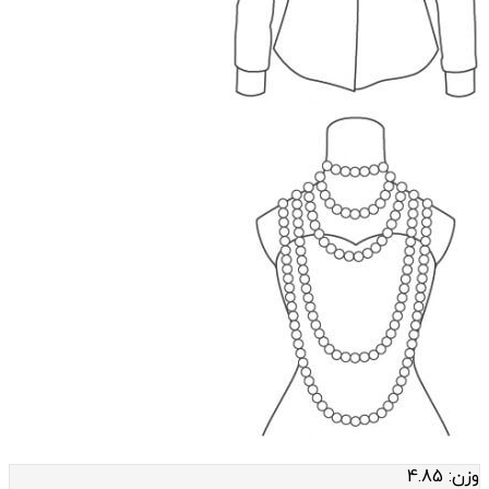
وزن:
4.85