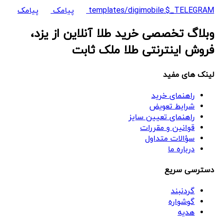
templates/digimobile.$_TELEGRAM
پیامک
پیامک
وبلاگ تخصصی خرید طلا آنلاین از یزد،
فروش اینترنتی طلا ملک ثابت
لینک های مفید
راهنمای خرید
شرایط تعویض
راهنمای تعیین سایز
قوانین و مقررات
سؤالات متداول
درباره ما
دسترسی سریع
گردنبند
گوشواره
هدیه