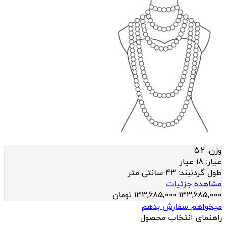
وزن:
5.2
عيار:
18 عیار
طول گردنبند:
43 سانتی متر
مشاهده جزئیات
133,685,000
133,685,000
تومان
میخواهم سفارش بدهم
راهنمای انتخاب محصول