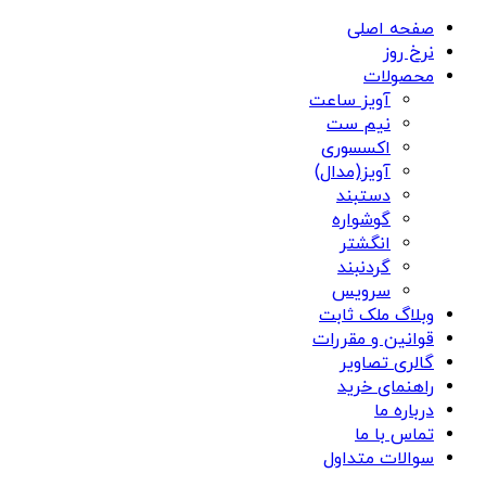
صفحه اصلی
نرخ روز
محصولات
آویز ساعت
نیم ست
اکسسوری
آویز(مدال)
دستبند
گوشواره
انگشتر
گردنبند
سرویس
وبلاگ ملک ثابت
قوانین و مقررات
گالری تصاویر
راهنمای خرید
درباره ما
تماس با ما
سوالات متداول