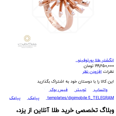
انگشتر طلا پورتوفینو...
199,250,000
تومان
نظرات
افزودن نظر
این کالا را با دوستان خود به اشتراک بگذارید
واتساپ
توییتر
فیس بوک
templates/digimobile.$_TELEGRAM
پیامک
پیامک
وبلاگ تخصصی خرید طلا آنلاین از یزد،