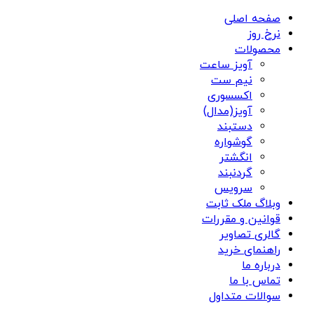
صفحه اصلی
نرخ روز
محصولات
آویز ساعت
نیم ست
اکسسوری
آویز(مدال)
دستبند
گوشواره
انگشتر
گردنبند
سرویس
وبلاگ ملک ثابت
قوانین و مقررات
گالری تصاویر
راهنمای خرید
درباره ما
تماس با ما
سوالات متداول