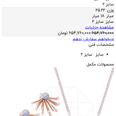
سایز 2
وزن:
25.22
عيار:
18 عیار
سایز:
سایز 2
مشاهده جزئیات
654,760,000
654,760,000
تومان
میخواهم سفارش بدهم
مشخصات فنی
سایز :
سایز 2
محصولات مکمل