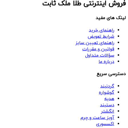
فروش اینترنتی طلا ملک ثابت
لینک های مفید
راهنمای خرید
شرایط تعویض
راهنمای تعیین سایز
قوانین و مقررات
سؤالات متداول
درباره ما
دسترسی سریع
گردنبند
گوشواره
هدیه
دستبند
انگشتر
آویز ساعت و چرم
اکسسوری