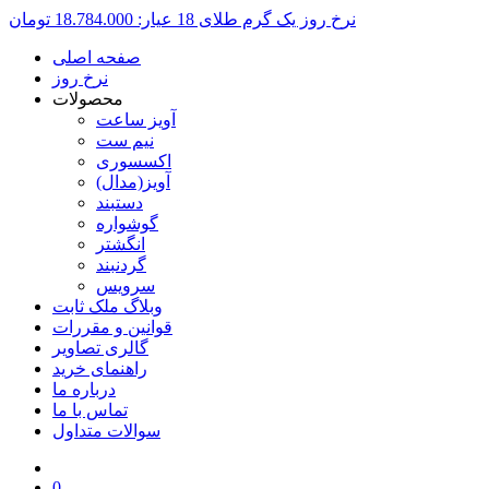
نرخ روز یک گرم طلای 18 عیار:
18.784.000 تومان
صفحه اصلی
نرخ روز
محصولات
آویز ساعت
نیم ست
اکسسوری
آویز(مدال)
دستبند
گوشواره
انگشتر
گردنبند
سرویس
وبلاگ ملک ثابت
قوانین و مقررات
گالری تصاویر
راهنمای خرید
درباره ما
تماس با ما
سوالات متداول
0