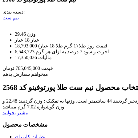
دسته بندی:
نیم ست
وزن
29.46
عيار
18 عیار
قیمت روز طلا (1 گرم طلا 18 عیار)
18,793,000
اجرت و سود 7 درصد به ازای هر گرم
6,543,723
مالیات
17,350,026
قیمت
765,045,000
تومان
میخواهم سفارش بدهم
نتخاب محصول
نیم ست طلا پورتوفینو کد 2568
نیم ست شامل گوشواره و گردنبند است. (برای سفارش دستبند و انگشتر میتوانید با پشتیبانی وبسایت در تماس باشید.) ابعاد تقریبی: طول زنجیر گردنبند 44 سانتیمتر است. وزنها به تفکیک : وزن گردنبند 22.48 و
وزن گوشواره 7.02 گرم میباشد.
بیشتر بخوانید
مشخصات محصول
نظرات کاربران