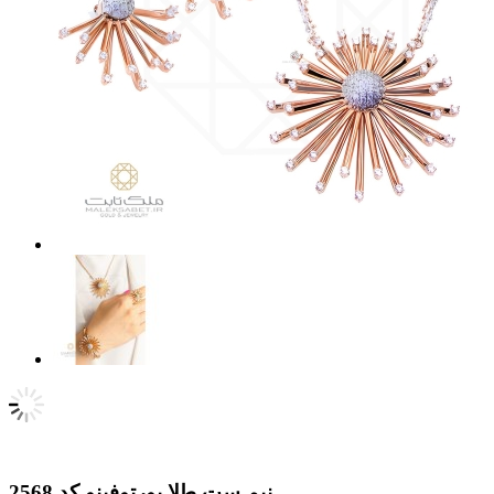
نیم ست طلا پورتوفینو کد 2568