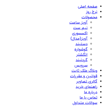
صفحه اصلی
نرخ روز
محصولات
آویز ساعت
نیم ست
اکسسوری
آویز(مدال)
دستبند
گوشواره
انگشتر
گردنبند
سرویس
وبلاگ ملک ثابت
قوانین و مقررات
گالری تصاویر
راهنمای خرید
درباره ما
تماس با ما
سوالات متداول