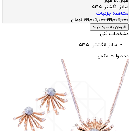
عيار:
18 عیار
سایز انگشتر:
53.5
مشاهده جزئیات
199,005,000
199,005,000
تومان
افزودن به سبد خرید
مشخصات فنی
سایز انگشتر :
53.5
محصولات مکمل