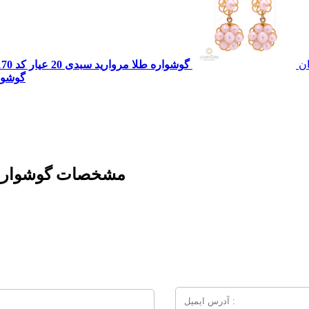
ن
گوشواره طلا مرواريد سبدی 20 عیار کد 170
گوشوار
مشخصات
گوشواره 