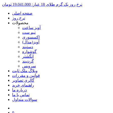
نرخ روز یک گرم طلای 18 عیار:
19.041.000 تومان
صفحه اصلی
نرخ روز
محصولات
آویز ساعت
نیم ست
اکسسوری
آویز(مدال)
دستبند
گوشواره
انگشتر
گردنبند
سرویس
وبلاگ ملک ثابت
قوانین و مقررات
گالری تصاویر
راهنمای خرید
درباره ما
تماس با ما
سوالات متداول
0