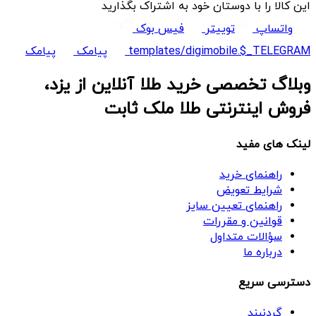
این کالا را با دوستان خود به اشتراک بگذارید
واتساپ
توییتر
فیس بوک
templates/digimobile.$_TELEGRAM
پیامک
پیامک
وبلاگ تخصصی خرید طلا آنلاین از یزد،
فروش اینترنتی طلا ملک ثابت
لینک های مفید
راهنمای خرید
شرایط تعویض
راهنمای تعیین سایز
قوانین و مقررات
سؤالات متداول
درباره ما
دسترسی سریع
گردنبند