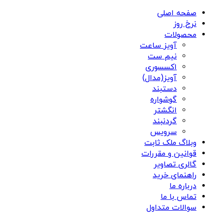
صفحه اصلی
نرخ روز
محصولات
آویز ساعت
نیم ست
اکسسوری
آویز(مدال)
دستبند
گوشواره
انگشتر
گردنبند
سرویس
وبلاگ ملک ثابت
قوانین و مقررات
گالری تصاویر
راهنمای خرید
درباره ما
تماس با ما
سوالات متداول