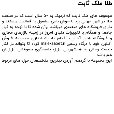
طلا ملک ثابت
مجموعه های ملک ثابت که نزدیک به 50 سال است که در صنعت
طلا در شهر جهانی یزد با خوش نامی مشغول به فعالیت هستند و
دارای فروشگاه های متعددی میباشد برآن شده تا با توجه به نیاز
جامعه و همگام با تغییرات دنیای امروز در زمینه بازارهای مجازی
و فروشگاه های آنلاین، اقدام به راه اندازی مجموعه فروش
آنلاین خود با درگاه رسمی maleksabet.ir کرده تا بتواند در کنار
خدمت رسانی به همشهریان عزیز، پاسخگوی هموطنان عزیزمان
هم باشد.
این مجموعه با گردهم آوردن بهترین متخصصان حوزه های مربوط
در تلاش است تا با ارائه ی جدیدترین و بروزترین محصولات از
شناخته شده ترین برندها ، با قیمتی مناسب و ارائه خدمات
متفاوت هموطنان عزیز را در خرید مطمئن و پرسود همراهی کند.
همچنین در جهت حمایت از تولیدات ملی و صنایع دستی
زیباترین کارهای دست هنرمندان و اساتید شهر یزد و دیگر
شهرهای کشور عزیزمان ارائه خواهد شد.
به امید سربلندی کشور عزیزمان و تمامی هم میهنان پرتلاشمان
کلیه حقوق این سایت متعلق به طلا ملک ثابت می‌باشد