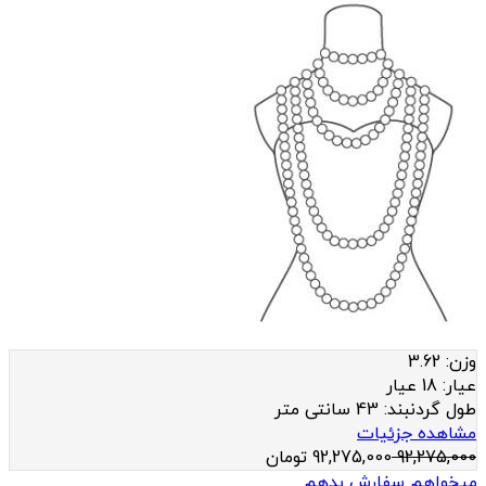
وزن:
3.62
عيار:
18 عیار
طول گردنبند:
43 سانتی متر
مشاهده جزئیات
92,275,000
92,275,000
تومان
میخواهم سفارش بدهم