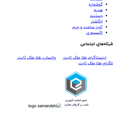
گوشواره
هدیه
دستبند
انگشتر
آویز ساعت و چرم
اکسسوری
شبکه‌های اجتماعی
اینستاگرام طلا ملک ثابت
واتساپ طلا ملک ثابت
تلگرام طلا ملک ثابت