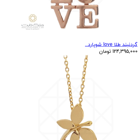
گردنبند طلا love شوپارد...
124,395,000
تومان