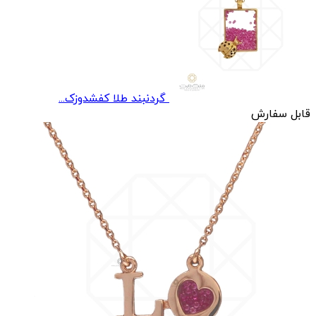
گردنبند طلا کفشدوزک...
قابل سفارش