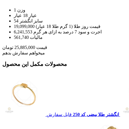
وزن
1
عيار
18 عیار
سایز انگشتر
54
قیمت روز طلا (1 گرم طلا 18 عیار)
19,099,000
اجرت و سود 7 درصد به ازای هر گرم
6,241,553
مالیات
561,740
قیمت
25,885,000
تومان
میخواهم سفارش بدهم
محصولات مکمل این محصول
انگشتر طلا بیضی کد 250
قابل سفارش