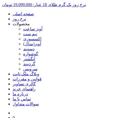
نرخ روز یک گرم طلای 18 عیار:
19.099.000 تومان
صفحه اصلی
نرخ روز
محصولات
آویز ساعت
نیم ست
اکسسوری
آویز(مدال)
دستبند
گوشواره
انگشتر
گردنبند
سرویس
وبلاگ ملک ثابت
قوانین و مقررات
گالری تصاویر
راهنمای خرید
درباره ما
تماس با ما
سوالات متداول
0