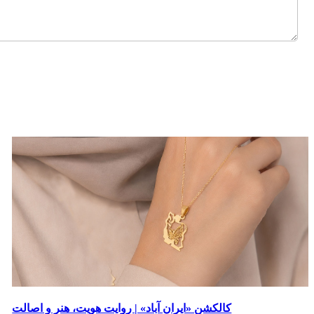
کالکشن «ایران آباد» | روایت هویت، هنر و اصالت