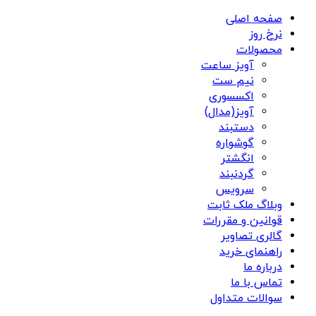
صفحه اصلی
نرخ روز
محصولات
آویز ساعت
نیم ست
اکسسوری
آویز(مدال)
دستبند
گوشواره
انگشتر
گردنبند
سرویس
وبلاگ ملک ثابت
قوانین و مقررات
گالری تصاویر
راهنمای خرید
درباره ما
تماس با ما
سوالات متداول