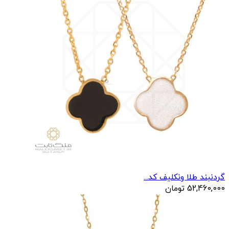
گردنبند طلا ونکلیف کد...
52,460,000
تومان