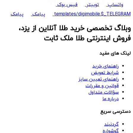
واتساپ
توییتر
فیس بوک
templates/digimobile.$_TELEGRAM
پیامک
پیامک
وبلاگ تخصصی خرید طلا آنلاین از یزد،
فروش اینترنتی طلا ملک ثابت
لینک های مفید
راهنمای خرید
شرایط تعویض
راهنمای تعیین سایز
قوانین و مقررات
سؤالات متداول
درباره ما
دسترسی سریع
گردنبند
گوشواره