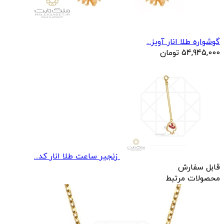
گوشواره طلا انار آویز...
54,945,000
تومان
زنجير ساعت طلا انار کد...
قابل سفارش
محصولات مرتبط