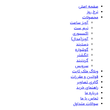
صفحه اصلی
نرخ روز
محصولات
آویز ساعت
نیم ست
اکسسوری
آویز(مدال)
دستبند
گوشواره
انگشتر
گردنبند
سرویس
وبلاگ ملک ثابت
قوانین و مقررات
گالری تصاویر
راهنمای خرید
درباره ما
تماس با ما
سوالات متداول