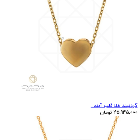
گردنبند طلا قلب آینه...
45,945,000
تومان