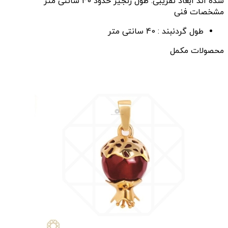
شده اند ابعاد تقریبی: طول زنجیر حدود 40 سانتی متر
مشخصات فنی
طول گردنبند :
40 سانتی متر
محصولات مکمل