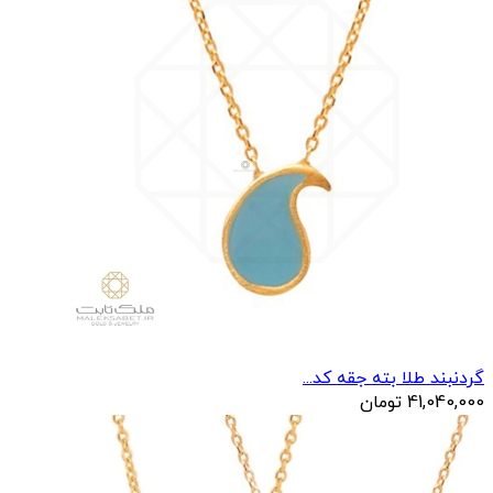
گردنبند طلا بته جقه کد...
41,040,000
تومان