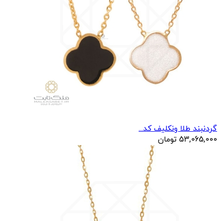
گردنبند طلا ونکلیف کد...
53,065,000
تومان