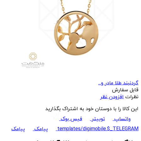
گردنبند طلا مادر و...
قابل سفارش
نظرات
افزودن نظر
این کالا را با دوستان خود به اشتراک بگذارید
واتساپ
توییتر
فیس بوک
templates/digimobile.$_TELEGRAM
پیامک
پیامک