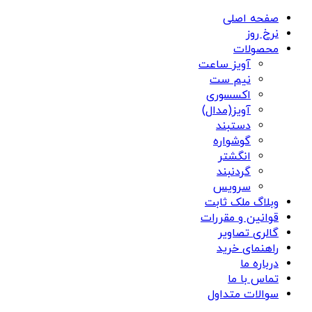
صفحه اصلی
نرخ روز
محصولات
آویز ساعت
نیم ست
اکسسوری
آویز(مدال)
دستبند
گوشواره
انگشتر
گردنبند
سرویس
وبلاگ ملک ثابت
قوانین و مقررات
گالری تصاویر
راهنمای خرید
درباره ما
تماس با ما
سوالات متداول