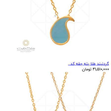
گردنبند طلا بته جقه کد...
41,510,000
تومان