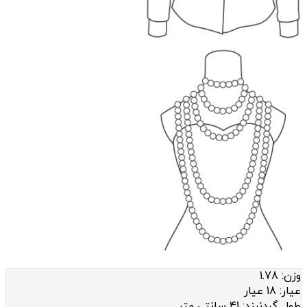
وزن:
1.78
عيار:
18 عیار
طول گردنبند:
41 سانتی متر