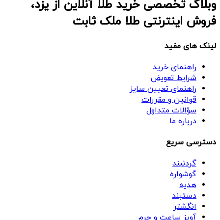
وبلاگ تخصصی خرید طلا آنلاین از یزد،
فروش اینترنتی طلا ملک ثابت
لینک های مفید
راهنمای خرید
شرایط تعویض
راهنمای تعیین سایز
قوانین و مقررات
سؤالات متداول
درباره ما
دسترسی سریع
گردنبند
گوشواره
هدیه
دستبند
انگشتر
آویز ساعت و چرم