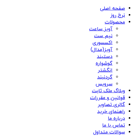
صفحه اصلی
نرخ روز
محصولات
آویز ساعت
نیم ست
اکسسوری
آویز(مدال)
دستبند
گوشواره
انگشتر
گردنبند
سرویس
وبلاگ ملک ثابت
قوانین و مقررات
گالری تصاویر
راهنمای خرید
درباره ما
تماس با ما
سوالات متداول