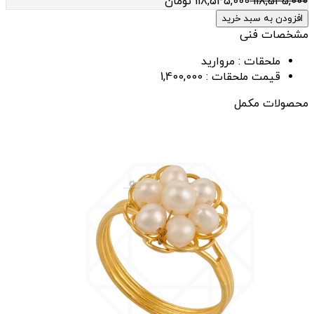
118,545,000
118,545,000
تومان
افزودن به سبد خرید
مشخصات فنی
ملحقات :
مرواريد
قیمت ملحقات :
1,400,000
محصولات مکمل