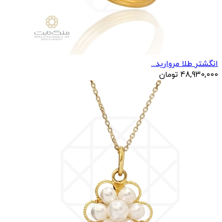
انگشتر طلا مرواريد...
48,930,000
تومان