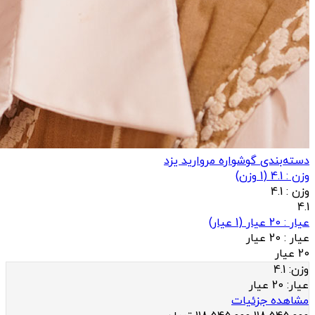
دسته‌بندی گوشواره مروارید یزد
وزن : 4.1
(
1
وزن)
وزن :
4.1
4.1
عيار : 20 عیار
(
1
عيار)
عيار :
20 عیار
20 عیار
وزن:
4.1
عيار:
20 عیار
مشاهده جزئیات