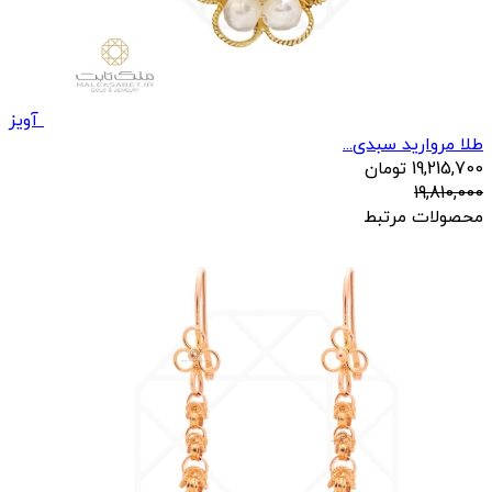
آویز
طلا مروارید سبدی...
19,215,700
تومان
19,810,000
محصولات مرتبط