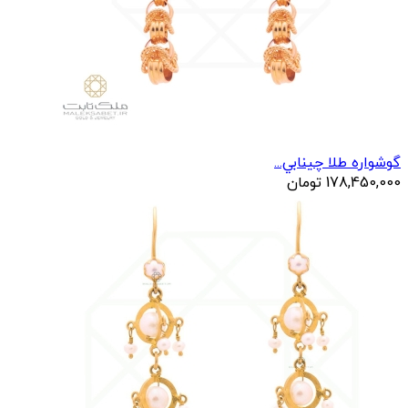
گوشواره طلا چينابي...
178,450,000
تومان