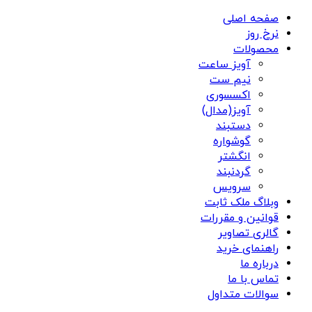
صفحه اصلی
نرخ روز
محصولات
آویز ساعت
نیم ست
اکسسوری
آویز(مدال)
دستبند
گوشواره
انگشتر
گردنبند
سرویس
وبلاگ ملک ثابت
قوانین و مقررات
گالری تصاویر
راهنمای خرید
درباره ما
تماس با ما
سوالات متداول