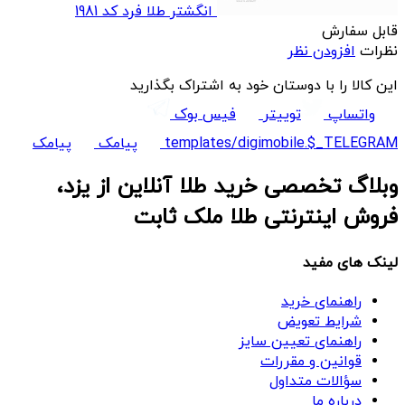
انگشتر طلا فرد کد 1981
قابل سفارش
نظرات
افزودن نظر
این کالا را با دوستان خود به اشتراک بگذارید
واتساپ
توییتر
فیس بوک
templates/digimobile.$_TELEGRAM
پیامک
پیامک
وبلاگ تخصصی خرید طلا آنلاین از یزد،
فروش اینترنتی طلا ملک ثابت
لینک های مفید
راهنمای خرید
شرایط تعویض
راهنمای تعیین سایز
قوانین و مقررات
سؤالات متداول
درباره ما