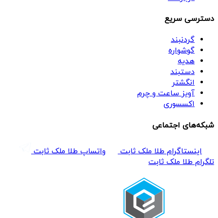
دسترسی سریع
گردنبند
گوشواره
هدیه
دستبند
انگشتر
آویز ساعت و چرم
اکسسوری
شبکه‌های اجتماعی
اینستاگرام طلا ملک ثابت
واتساپ طلا ملک ثابت
تلگرام طلا ملک ثابت