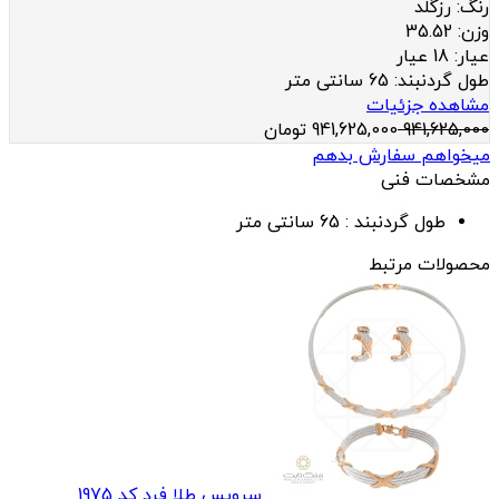
رنگ:
رزگلد
وزن:
35.52
عيار:
18 عیار
طول گردنبند:
65 سانتی متر
مشاهده جزئیات
941,625,000
941,625,000
تومان
میخواهم سفارش بدهم
مشخصات فنی
طول گردنبند :
65 سانتی متر
محصولات مرتبط
سرویس طلا فرد کد 1975