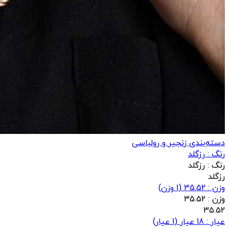
دسته‌بندی زنجیر و رولباسی
رنگ :
رزگلد
رنگ :
رزگلد
رزگلد
وزن : 35.52
(
1
وزن)
وزن :
35.52
35.52
عيار : 18 عیار
(
1
عيار)