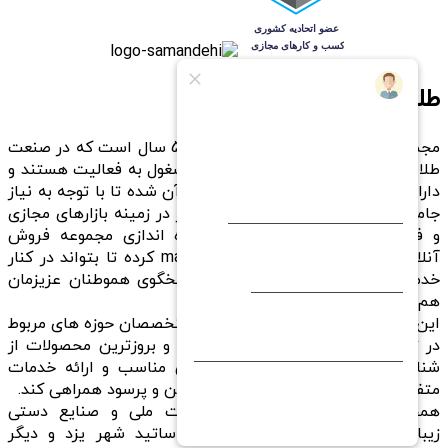
طلا ملک ثابت
مجموعه های ملک ثابت که نزدیک به 50 سال است که در صنعت
طلا در شهر جهانی یزد با خوش نامی مشغول به فعالیت هستند و
دارای فروشگاه های متعددی میباشد برآن شده تا با توجه به نیاز
جامعه و همگام با تغییرات دنیای امروز در زمینه بازارهای مجازی
و فروشگاه های آنلاین، اقدام به راه اندازی مجموعه فروش
آنلاین خود با درگاه رسمی maleksabet.ir کرده تا بتواند در کنار
خدمت رسانی به همشهریان عزیز، پاسخگوی هموطنان عزیزمان
هم باشد.
این مجموعه با گردهم آوردن بهترین متخصصان حوزه های مربوط
در تلاش است تا با ارائه ی جدیدترین و بروزترین محصولات از
شناخته شده ترین برندها ، با قیمتی مناسب و ارائه خدمات
متفاوت هموطنان عزیز را در خرید مطمئن و پرسود همراهی کند.
همچنین در جهت حمایت از تولیدات ملی و صنایع دستی
زیباترین کارهای دست هنرمندان و اساتید شهر یزد و دیگر