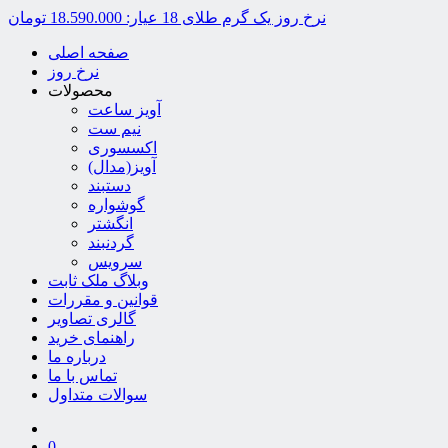
نرخ روز یک گرم طلای 18 عیار:
18.590.000 تومان
صفحه اصلی
نرخ روز
محصولات
آویز ساعت
نیم ست
اکسسوری
آویز(مدال)
دستبند
گوشواره
انگشتر
گردنبند
سرویس
وبلاگ ملک ثابت
قوانین و مقررات
گالری تصاویر
راهنمای خرید
درباره ما
تماس با ما
سوالات متداول
0