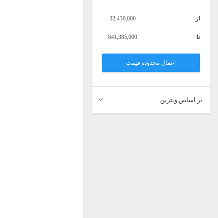
از
32,430,000
تا
841,385,000
اعمال محدوده قیمت
بر اساس ویترین