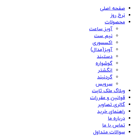
صفحه اصلی
نرخ روز
محصولات
آویز ساعت
نیم ست
اکسسوری
آویز(مدال)
دستبند
گوشواره
انگشتر
گردنبند
سرویس
وبلاگ ملک ثابت
قوانین و مقررات
گالری تصاویر
راهنمای خرید
درباره ما
تماس با ما
سوالات متداول