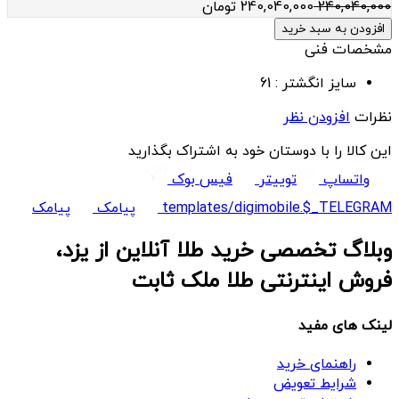
240,040,000
240,040,000
تومان
افزودن به سبد خرید
مشخصات فنی
سایز انگشتر :
61
نظرات
افزودن نظر
این کالا را با دوستان خود به اشتراک بگذارید
واتساپ
توییتر
فیس بوک
templates/digimobile.$_TELEGRAM
پیامک
پیامک
وبلاگ تخصصی خرید طلا آنلاین از یزد،
فروش اینترنتی طلا ملک ثابت
لینک های مفید
راهنمای خرید
شرایط تعویض