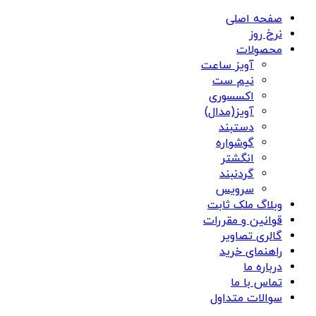
صفحه اصلی
نرخ روز
محصولات
آویز ساعت
نیم ست
اکسسوری
آویز(مدال)
دستبند
گوشواره
انگشتر
گردنبند
سرویس
وبلاگ ملک ثابت
قوانین و مقررات
گالری تصاویر
راهنمای خرید
درباره ما
تماس با ما
سوالات متداول