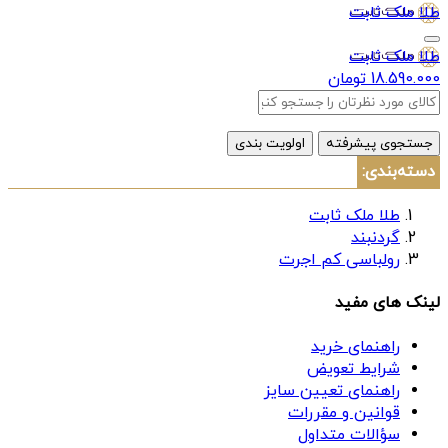
طلا ملک ثابت
طلا ملک ثابت
18.590.000 تومان
جستجوی پیشرفته
اولویت بندی
دسته‌بندی:
طلا ملک ثابت
گردنبند
رولباسی کم اجرت
لینک های مفید
راهنمای خرید
شرایط تعویض
راهنمای تعیین سایز
قوانین و مقررات
سؤالات متداول