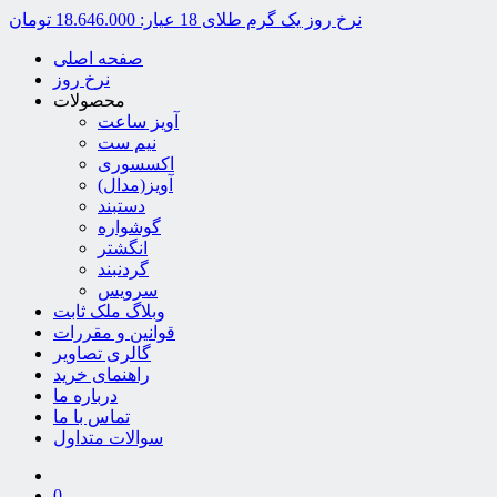
نرخ روز یک گرم طلای 18 عیار:
18.646.000 تومان
صفحه اصلی
نرخ روز
محصولات
آویز ساعت
نیم ست
اکسسوری
آویز(مدال)
دستبند
گوشواره
انگشتر
گردنبند
سرویس
وبلاگ ملک ثابت
قوانین و مقررات
گالری تصاویر
راهنمای خرید
درباره ما
تماس با ما
سوالات متداول
0