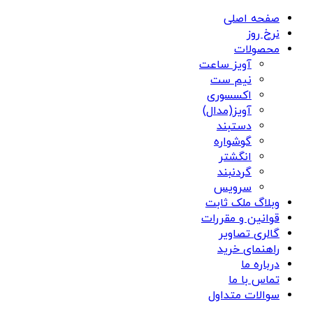
صفحه اصلی
نرخ روز
محصولات
آویز ساعت
نیم ست
اکسسوری
آویز(مدال)
دستبند
گوشواره
انگشتر
گردنبند
سرویس
وبلاگ ملک ثابت
قوانین و مقررات
گالری تصاویر
راهنمای خرید
درباره ما
تماس با ما
سوالات متداول