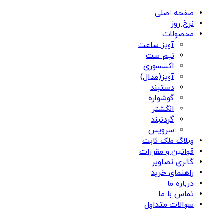
صفحه اصلی
نرخ روز
محصولات
آویز ساعت
نیم ست
اکسسوری
آویز(مدال)
دستبند
گوشواره
انگشتر
گردنبند
سرویس
وبلاگ ملک ثابت
قوانین و مقررات
گالری تصاویر
راهنمای خرید
درباره ما
تماس با ما
سوالات متداول