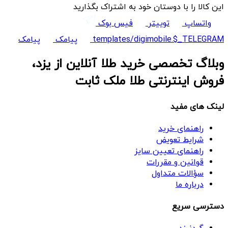
این کالا را با دوستان خود به اشتراک بگذارید
واتساپ
توییتر
فیس بوک
templates/digimobile.$_TELEGRAM
پیامک
پیامک
وبلاگ تخصصی خرید طلا آنلاین از یزد،
فروش اینترنتی طلا ملک ثابت
لینک های مفید
راهنمای خرید
شرایط تعویض
راهنمای تعیین سایز
قوانین و مقررات
سؤالات متداول
درباره ما
دسترسی سریع