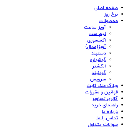
صفحه اصلی
نرخ روز
محصولات
آویز ساعت
نیم ست
اکسسوری
آویز(مدال)
دستبند
گوشواره
انگشتر
گردنبند
سرویس
وبلاگ ملک ثابت
قوانین و مقررات
گالری تصاویر
راهنمای خرید
درباره ما
تماس با ما
سوالات متداول