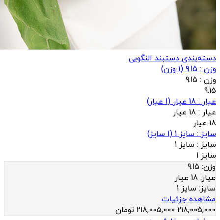
دسته‌بندی دستبند النگویی
وزن : 9.15
(
1
وزن)
وزن :
9.15
9.15
عيار : 18 عیار
(
1
عيار)
عيار :
18 عیار
18 عیار
سایز : سایز 1
(
1
سایز)
سایز :
سایز 1
سایز 1
وزن:
9.15
عيار:
18 عیار
سایز:
سایز 1
مشاهده جزئیات
218,005,000
218,005,000
تومان