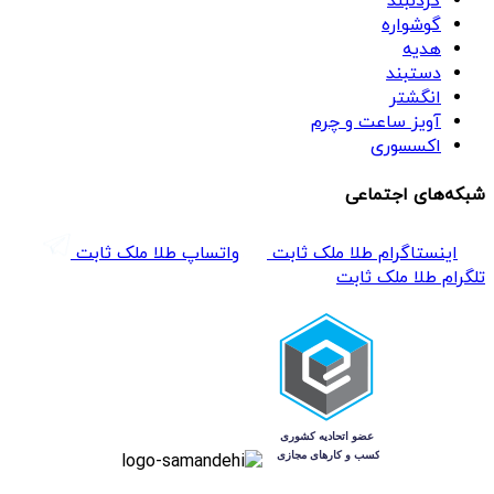
گردنبند
گوشواره
هدیه
دستبند
انگشتر
آویز ساعت و چرم
اکسسوری
شبکه‌های اجتماعی
اینستاگرام طلا ملک ثابت
واتساپ طلا ملک ثابت
تلگرام طلا ملک ثابت