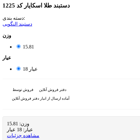
دستبند طلا اسکایار کد 1225
دسته بندی:
دستبند النگویی
وزن
15.81
عيار
18 عیار
دفتر فروش آنلاین
فروش توسط
آماده ارسال از انبار دفتر فروش آنلاین
وزن:
15.81
عيار:
18 عیار
مشاهده جزئیات