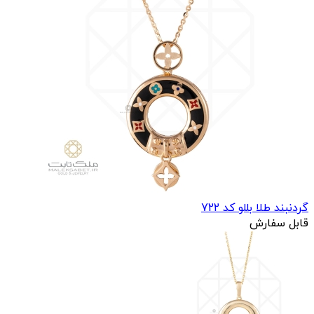
گردنبند طلا بللو کد 722
قابل سفارش