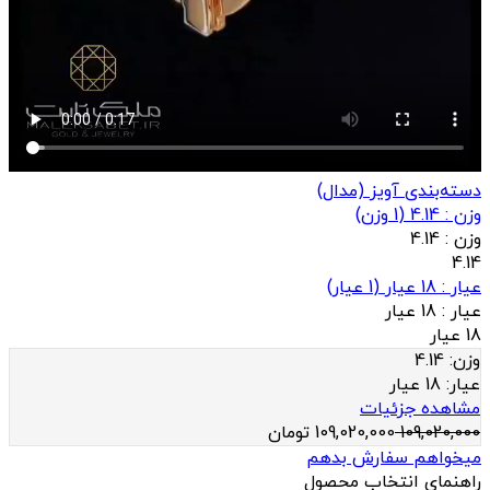
دسته‌بندی آویز (مدال)
وزن : 4.14
(
1
وزن)
وزن :
4.14
4.14
عيار : 18 عیار
(
1
عيار)
عيار :
18 عیار
18 عیار
وزن:
4.14
عيار:
18 عیار
مشاهده جزئیات
109,020,000
109,020,000
تومان
میخواهم سفارش بدهم
راهنمای انتخاب محصول