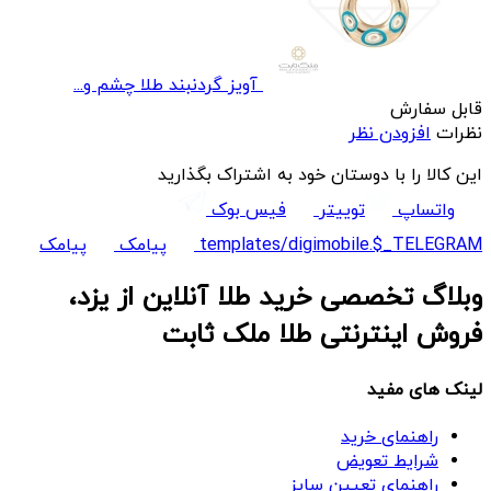
آویز گردنبند طلا چشم و...
قابل سفارش
نظرات
افزودن نظر
این کالا را با دوستان خود به اشتراک بگذارید
واتساپ
توییتر
فیس بوک
templates/digimobile.$_TELEGRAM
پیامک
پیامک
وبلاگ تخصصی خرید طلا آنلاین از یزد،
فروش اینترنتی طلا ملک ثابت
لینک های مفید
راهنمای خرید
شرایط تعویض
راهنمای تعیین سایز