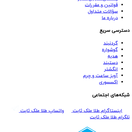
قوانین و مقررات
سؤالات متداول
درباره ما
دسترسی سریع
گردنبند
گوشواره
هدیه
دستبند
انگشتر
آویز ساعت و چرم
اکسسوری
شبکه‌های اجتماعی
اینستاگرام طلا ملک ثابت
واتساپ طلا ملک ثابت
تلگرام طلا ملک ثابت