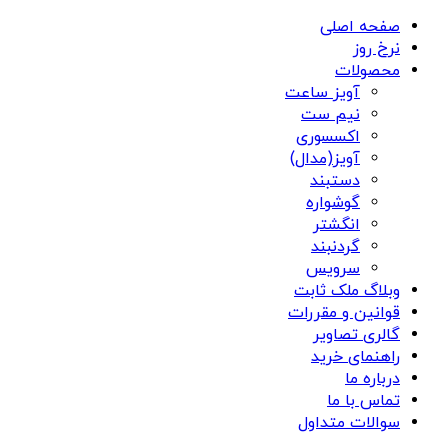
صفحه اصلی
نرخ روز
محصولات
آویز ساعت
نیم ست
اکسسوری
آویز(مدال)
دستبند
گوشواره
انگشتر
گردنبند
سرویس
وبلاگ ملک ثابت
قوانین و مقررات
گالری تصاویر
راهنمای خرید
درباره ما
تماس با ما
سوالات متداول