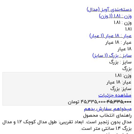
دسته‌بندی آویز (مدال)
وزن : 1.81
(
1
وزن)
وزن :
1.81
1.81
عيار : 18 عیار
(
1
عيار)
عيار :
18 عیار
18 عیار
سایز : بزرگ
(
1
سایز)
سایز :
بزرگ
بزرگ
وزن:
1.81
عيار:
18 عیار
سایز:
بزرگ
مشاهده جزئیات
45,335,000
45,335,000
تومان
میخواهم سفارش بدهم
راهنمای انتخاب محصول
مدال بدون زنجیر است. ابعاد تقریبی: طول مدال کوچک 1.2 و مدال
بزرگ 1.4 سانتی متر است.