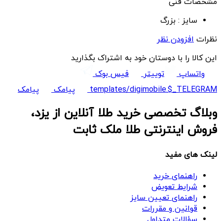
مشخصات فنی
سایز :
بزرگ
نظرات
افزودن نظر
این کالا را با دوستان خود به اشتراک بگذارید
واتساپ
توییتر
فیس بوک
templates/digimobile.$_TELEGRAM
پیامک
پیامک
وبلاگ تخصصی خرید طلا آنلاین از یزد،
فروش اینترنتی طلا ملک ثابت
لینک های مفید
راهنمای خرید
شرایط تعویض
راهنمای تعیین سایز
قوانین و مقررات
سؤالات متداول