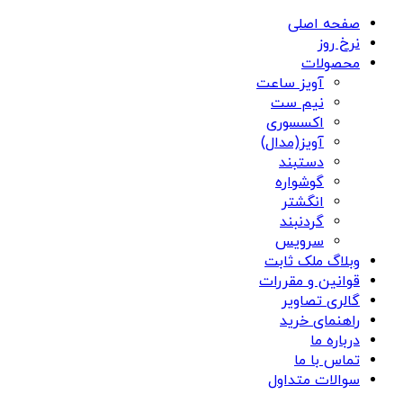
صفحه اصلی
نرخ روز
محصولات
آویز ساعت
نیم ست
اکسسوری
آویز(مدال)
دستبند
گوشواره
انگشتر
گردنبند
سرویس
وبلاگ ملک ثابت
قوانین و مقررات
گالری تصاویر
راهنمای خرید
درباره ما
تماس با ما
سوالات متداول