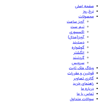
صفحه اصلی
نرخ روز
محصولات
آویز ساعت
نیم ست
اکسسوری
آویز(مدال)
دستبند
گوشواره
انگشتر
گردنبند
سرویس
وبلاگ ملک ثابت
قوانین و مقررات
گالری تصاویر
راهنمای خرید
درباره ما
تماس با ما
سوالات متداول