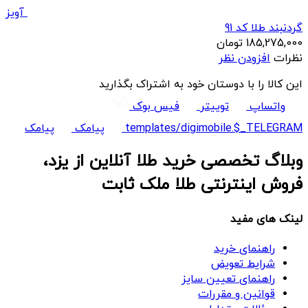
آویز
گردنبند طلا کد 91
185,275,000
تومان
نظرات
افزودن نظر
این کالا را با دوستان خود به اشتراک بگذارید
واتساپ
توییتر
فیس بوک
templates/digimobile.$_TELEGRAM
پیامک
پیامک
وبلاگ تخصصی خرید طلا آنلاین از یزد،
فروش اینترنتی طلا ملک ثابت
لینک های مفید
راهنمای خرید
شرایط تعویض
راهنمای تعیین سایز
قوانین و مقررات