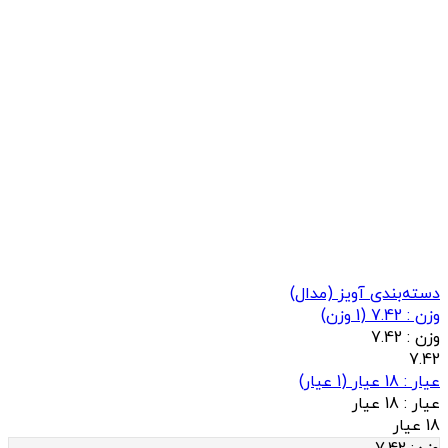
دسته‌بندی آویز (مدال)
وزن : 7.42
(
1
وزن)
وزن :
7.42
7.42
عيار : 18 عیار
(
1
عيار)
عيار :
18 عیار
18 عیار