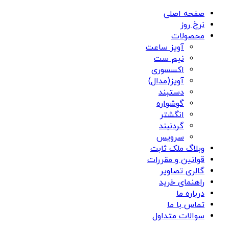
صفحه اصلی
نرخ روز
محصولات
آویز ساعت
نیم ست
اکسسوری
آویز(مدال)
دستبند
گوشواره
انگشتر
گردنبند
سرویس
وبلاگ ملک ثابت
قوانین و مقررات
گالری تصاویر
راهنمای خرید
درباره ما
تماس با ما
سوالات متداول