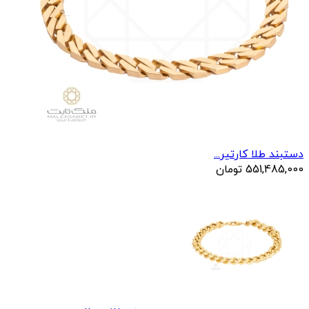
دستبند طلا کارتیر...
551,485,000
تومان