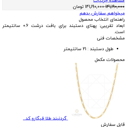
مشاهده جزئیات
141,190,000
141,190,000
تومان
میخواهم سفارش بدهم
راهنمای انتخاب محصول
ابعاد تقریبی: پهنای دستبند برای بافت درشت 0.6 سانتیمتر
است.
مشخصات فنی
طول دستبند :
21 سانتیمتر
محصولات مکمل
گردنبند طلا فیگارو کد...
قابل سفارش