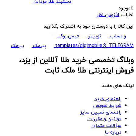
دستبند طلا مردانه...
ناموجود
نظرات
افزودن نظر
این کالا را با دوستان خود به اشتراک بگذارید
واتساپ
توییتر
فیس بوک
templates/digimobile.$_TELEGRAM
پیامک
پیامک
وبلاگ تخصصی خرید طلا آنلاین از یزد،
فروش اینترنتی طلا ملک ثابت
لینک های مفید
راهنمای خرید
شرایط تعویض
راهنمای تعیین سایز
قوانین و مقررات
سؤالات متداول
درباره ما