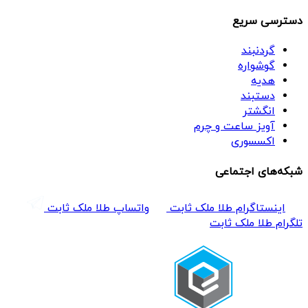
دسترسی سریع
گردنبند
گوشواره
هدیه
دستبند
انگشتر
آویز ساعت و چرم
اکسسوری
شبکه‌های اجتماعی
اینستاگرام طلا ملک ثابت
واتساپ طلا ملک ثابت
تلگرام طلا ملک ثابت