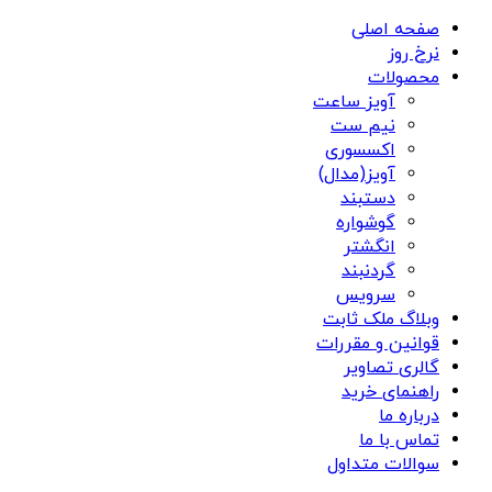
صفحه اصلی
نرخ روز
محصولات
آویز ساعت
نیم ست
اکسسوری
آویز(مدال)
دستبند
گوشواره
انگشتر
گردنبند
سرویس
وبلاگ ملک ثابت
قوانین و مقررات
گالری تصاویر
راهنمای خرید
درباره ما
تماس با ما
سوالات متداول