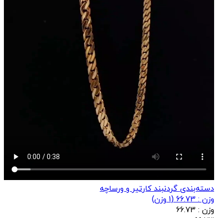
دسته‌بندی گردنبند کارتیر و ورساچه
وزن : 66.73
(
1
وزن)
وزن :
66.73