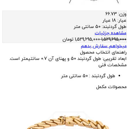
وزن:
66.73
عيار:
18 عیار
طول گردنبند:
50 سانتی متر
مشاهده جزئیات
1,529,695,000
1,529,695,000
تومان
میخواهم سفارش بدهم
راهنمای انتخاب محصول
ابعاد تقریبی: طول گردنبند 50 و پهنای آن 0.7 سانتیمتر است.
مشخصات فنی
طول گردنبند :
50 سانتی متر
محصولات مکمل