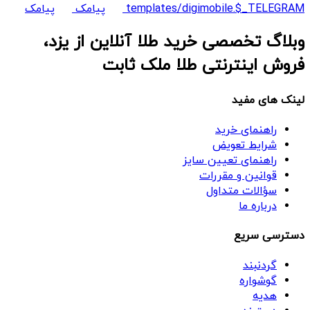
templates/digimobile.$_TELEGRAM
پیامک
پیامک
وبلاگ تخصصی خرید طلا آنلاین از یزد،
فروش اینترنتی طلا ملک ثابت
لینک های مفید
راهنمای خرید
شرایط تعویض
راهنمای تعیین سایز
قوانین و مقررات
سؤالات متداول
درباره ما
دسترسی سریع
گردنبند
گوشواره
هدیه