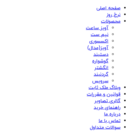
صفحه اصلی
نرخ روز
محصولات
آویز ساعت
نیم ست
اکسسوری
آویز(مدال)
دستبند
گوشواره
انگشتر
گردنبند
سرویس
وبلاگ ملک ثابت
قوانین و مقررات
گالری تصاویر
راهنمای خرید
درباره ما
تماس با ما
سوالات متداول