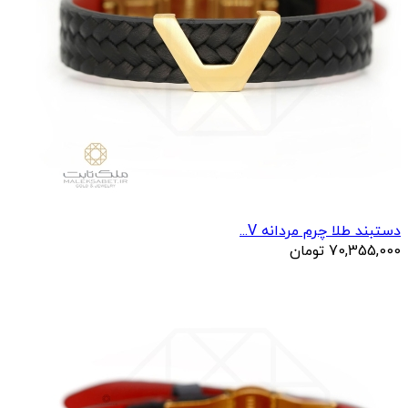
دستبند طلا چرم مردانه V...
70,355,000
تومان