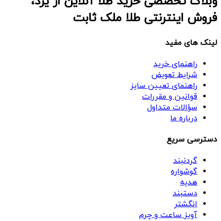
وبلاگ تخصصی خرید طلا آنلاین از یزد،
فروش اینترنتی طلا ملک ثابت
لینک های مفید
راهنمای خرید
شرایط تعویض
راهنمای تعیین سایز
قوانین و مقررات
سؤالات متداول
درباره ما
دسترسی سریع
گردنبند
گوشواره
هدیه
دستبند
انگشتر
آویز ساعت و چرم