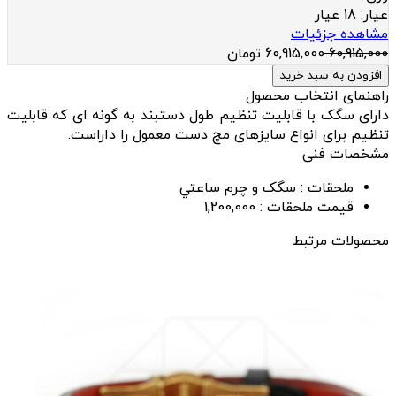
عيار:
18 عیار
مشاهده جزئیات
60,915,000
60,915,000
تومان
افزودن به سبد خرید
راهنمای انتخاب محصول
دارای سگک با قابلیت تنظیم طول دستبند به گونه ای که قابلیت
تنظیم برای انواع سایزهای مچ دست معمول را داراست.
مشخصات فنی
ملحقات :
سگک و چرم ساعتي
قیمت ملحقات :
1,200,000
محصولات مرتبط